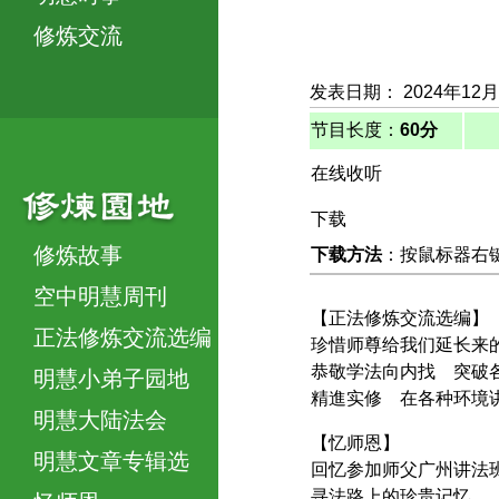
修炼交流
发表日期： 2024年12
节目长度：
60分
在线收听
下载
修炼故事
下载方法
：按鼠标器右键，
空中明慧周刊
【正法修炼交流选编】
正法修炼交流选编
珍惜师尊给我们延长来
恭敬学法向内找 突破
明慧小弟子园地
精進实修 在各种环境
明慧大陆法会
【忆师恩】
明慧文章专辑选
回忆参加师父广州讲法
寻法路上的珍贵记忆