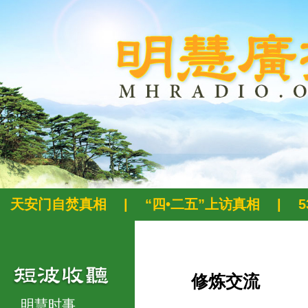
天安门自焚真相
|
“四•二五”上访真相
|
修炼交流
明慧时事