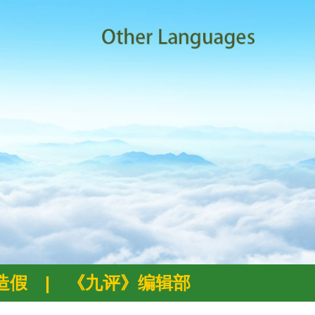
例造假
|
《九评》编辑部