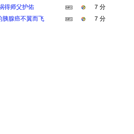
车祸得师父护佑
7 分
的胰腺癌不翼而飞
7 分