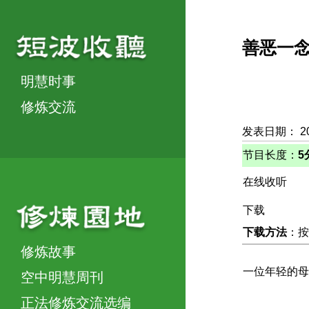
善恶一
明慧时事
修炼交流
发表日期： 2
节目长度：
5
在线收听
下载
下载方法
：按
修炼故事
一位年轻的母
空中明慧周刊
正法修炼交流选编