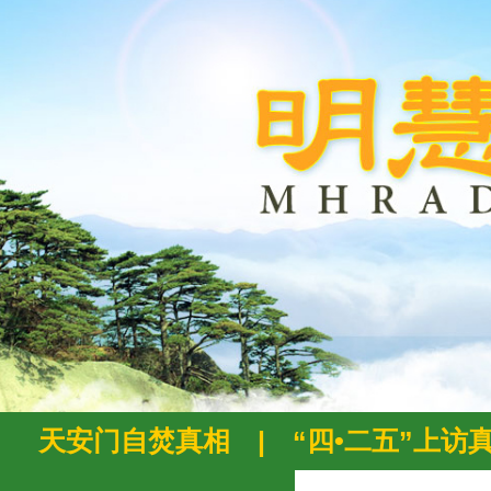
天安门自焚真相
|
“四•二五”上访