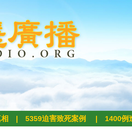
真相
|
5359迫害致死案例
|
1400