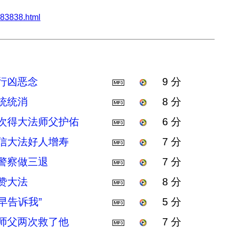
3838.html
行凶恶念
9 分
统统消
8 分
多次得大法师父护佑
6 分
相信大法好人增寿
7 分
警察做三退
7 分
赞大法
8 分
早告诉我”
5 分
法师父两次救了他
7 分