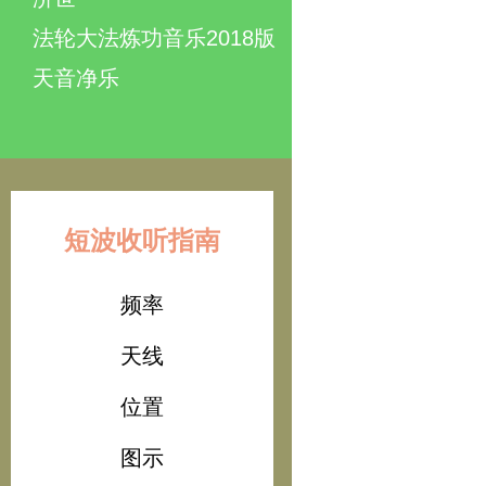
法轮大法炼功音乐2018版
天音净乐
短波收听指南
频率
天线
位置
图示