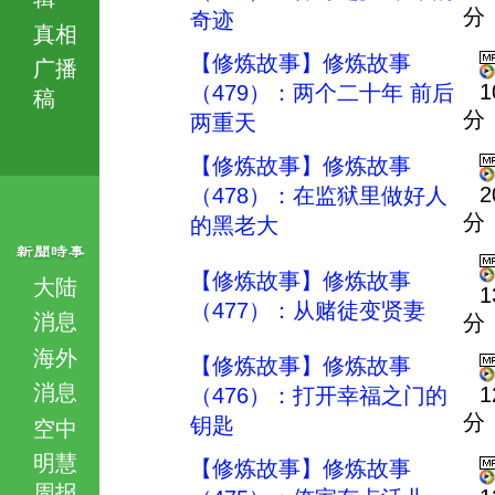
分
奇迹
真相
【修炼故事】修炼故事
广播
1
（479）：两个二十年 前后
稿
分
两重天
【修炼故事】修炼故事
2
（478）：在监狱里做好人
分
的黑老大
【修炼故事】修炼故事
大陆
1
（477）：从赌徒变贤妻
消息
分
海外
【修炼故事】修炼故事
消息
1
（476）：打开幸福之门的
分
钥匙
空中
明慧
【修炼故事】修炼故事
周报