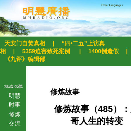
天安门自焚真相
|
“四•二五”上访真
相
|
5359迫害致死案例
|
1400例造假
|
《九评》编辑部
修炼故事
明慧
时事
修炼故事（485）
修炼
哥人生的转变
交流