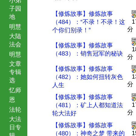
子园
【修炼故事】修炼故事
地
1
（484）：“不录！不录！这
明慧
分
个你们别录！”
大陆
法会
【修炼故事】修炼故事
1
（483）：销售冠军的秘诀
明慧
分
文章
【修炼故事】修炼故事
专辑
1
（482）：她如何扭转灰色
选
分
人生
忆师
【修炼故事】修炼故事
恩
1
（481）：矿上人都知道法
法轮
分
轮大法好
大法
【修炼故事】修炼故事
日专
1
（480）：神奇之梦 带来的
辑