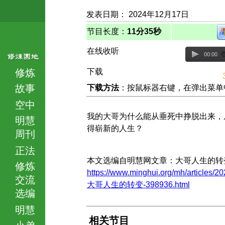
发表日期： 2024年12月17日
节目长度：
11分35秒
在线收听
00:00
修炼
下载
故事
下载方法
：按鼠标器右键，在弹出菜单中选择
空中
我的大哥为什么能从垂死中挣脱出来，
明慧
得崭新的人生？
周刊
正法
本文选编自明慧网文章：大哥人生的转
修炼
https://www.minghui.org/mh/articles/20
交流
大哥人生的转变-398936.html
选编
明慧
相关节目
小弟