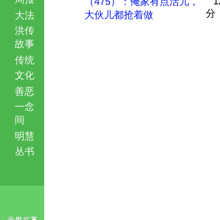
1
（475）：俺家有点活儿，
分
大伙儿都抢着做
大法
洪传
故事
传统
文化
善恶
一念
间
明慧
丛书