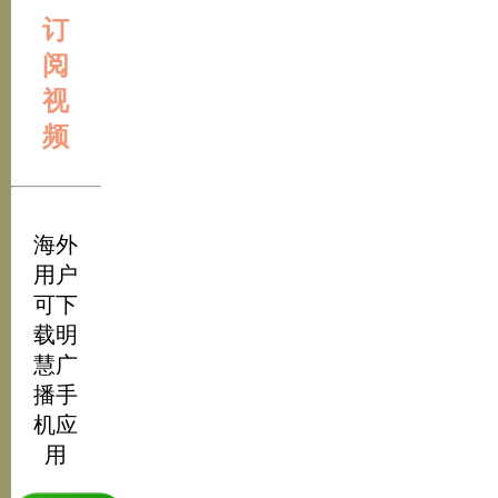
订
阅
视
频
海外
用户
可下
载明
慧广
播手
机应
用