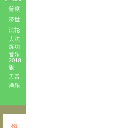
普度
济世
法轮
大法
炼功
音乐
2018
版
天音
净乐
短