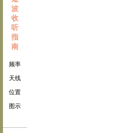
波
收
听
指
南
频率
天线
位置
图示