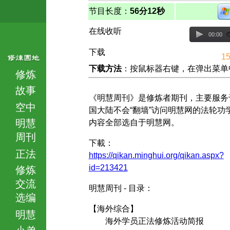
节目长度：
56分12秒
在线收听
00:00
下载
15
下载方法
：按鼠标器右键，在弹出菜单中选择
修炼
故事
《明慧周刊》是修炼者期刊，主要服务
空中
国大陆不会“翻墙”访问明慧网的法轮功
明慧
内容全部选自于明慧网。
周刊
下載：
正法
https://qikan.minghui.org/qikan.aspx?
id=213421
修炼
交流
明慧周刊 - 目录：
选编
【海外综合】
明慧
海外学员正法修炼活动简报
小弟