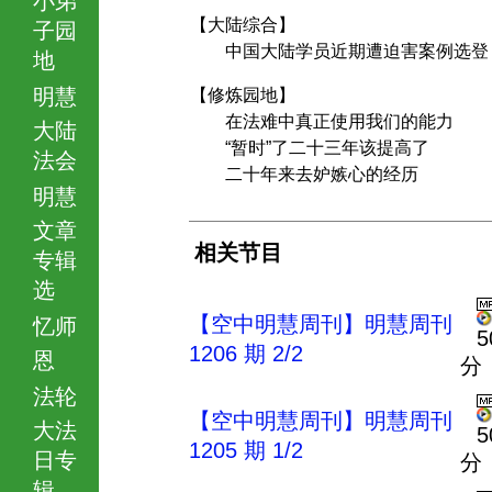
【大陆综合】
子园
中国大陆学员近期遭迫害案例选登
地
明慧
【修炼园地】
在法难中真正使用我们的能力
大陆
“暂时”了二十三年该提高了
法会
二十年来去妒嫉心的经历
明慧
文章
相关节目
专辑
选
【空中明慧周刊】明慧周刊
忆师
5
1206 期 2/2
恩
分
法轮
【空中明慧周刊】明慧周刊
大法
5
1205 期 1/2
日专
分
辑