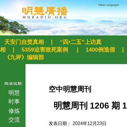
天安门自焚真相
|
“四•二五”上访真
相
|
5359迫害致死案例
|
1400例造假
|
《九评》编辑部
空中明慧周刊
明慧
时事
明慧周刊 1206 期 1
修炼
交流
发表日期： 2024年12月23日