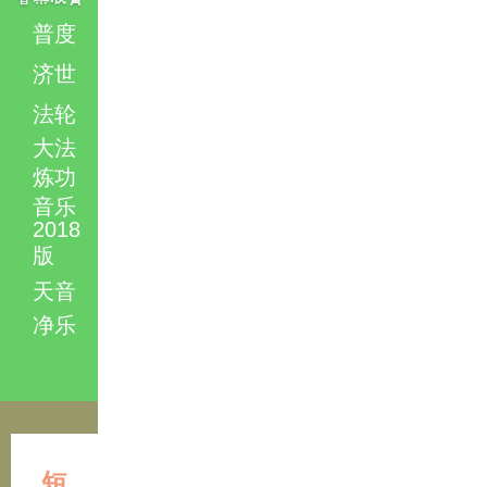
普度
济世
法轮
大法
炼功
音乐
2018
版
天音
净乐
短