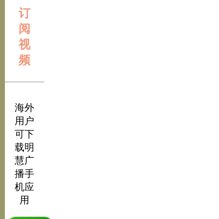
订
阅
视
频
海外
用户
可下
载明
慧广
播手
机应
用