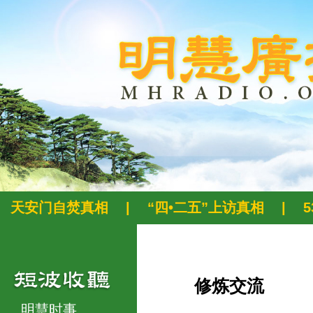
天安门自焚真相
|
“四•二五”上访真相
|
修炼交流
明慧时事