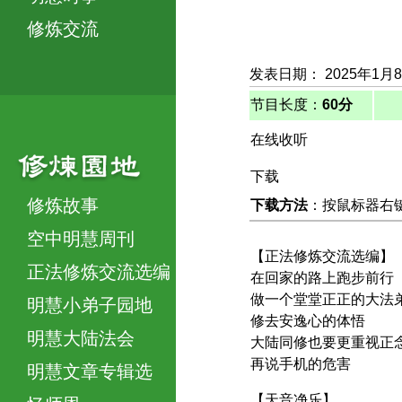
修炼交流
发表日期： 2025年1月
节目长度：
60分
在线收听
下载
修炼故事
下载方法
：按鼠标器右键，
空中明慧周刊
【正法修炼交流选编】
正法修炼交流选编
在回家的路上跑步前行
做一个堂堂正正的大法
明慧小弟子园地
修去安逸心的体悟
明慧大陆法会
大陆同修也要更重视正
再说手机的危害
明慧文章专辑选
【天音净乐】