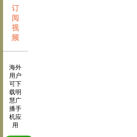
订
阅
视
频
海外
用户
可下
载明
慧广
播手
机应
用