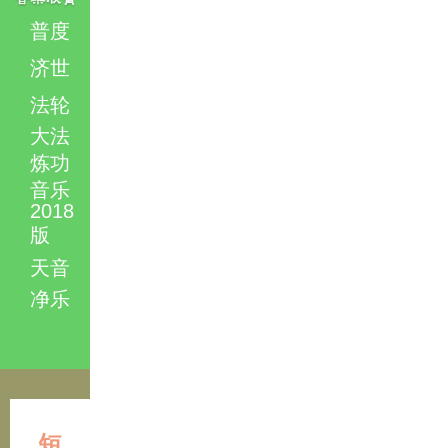
普度
济世
法轮
大法
炼功
音乐
2018
版
天音
净乐
短