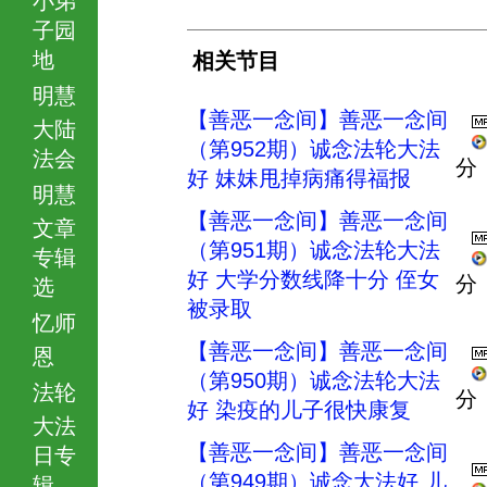
子园
地
相关节目
明慧
【善恶一念间】善恶一念间
大陆
（第952期）诚念法轮大法
法会
分
好 妹妹甩掉病痛得福报
明慧
【善恶一念间】善恶一念间
文章
（第951期）诚念法轮大法
专辑
好 大学分数线降十分 侄女
分
选
被录取
忆师
【善恶一念间】善恶一念间
恩
（第950期）诚念法轮大法
法轮
分
好 染疫的儿子很快康复
大法
【善恶一念间】善恶一念间
日专
（第949期）诚念大法好 儿
辑