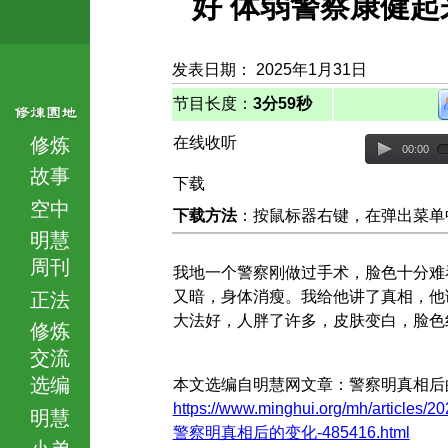
好 体弱警察康健起
发表日期： 2025年1月31日
节目长度：
3分59秒
修炼
在线收听
00:00
故事
下载
空中
下载方法
：按鼠标器右键，在弹出菜单中选择
明慧
周刊
我地一个警察刚做过手术，脸色十分难
又暗，身体消瘦。我给他讲了真相，他
正法
大法好，人胖了许多，皮肤变白，脸色
修炼
交流
选编
本文选编自明慧网文章：警察明真相后
https://www.minghui.org/mh/articles/20
明慧
警察明真相后的变化-485416.html
小弟