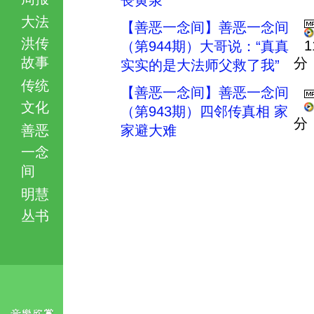
丧黄泉
大法
【善恶一念间】善恶一念间
洪传
1
（第944期）大哥说：“真真
故事
分
实实的是大法师父救了我”
传统
【善恶一念间】善恶一念间
文化
（第943期）四邻传真相 家
分
善恶
家避大难
一念
间
明慧
丛书