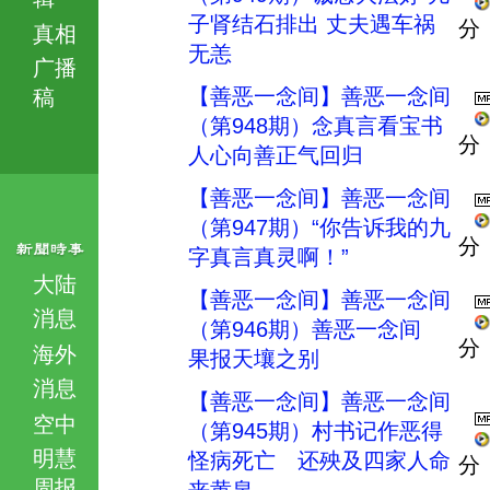
子肾结石排出 丈夫遇车祸
分
真相
无恙
广播
【善恶一念间】善恶一念间
稿
（第948期）念真言看宝书
分
人心向善正气回归
【善恶一念间】善恶一念间
（第947期）“你告诉我的九
分
字真言真灵啊！”
大陆
【善恶一念间】善恶一念间
消息
（第946期）善恶一念间
分
海外
果报天壤之别
消息
【善恶一念间】善恶一念间
空中
（第945期）村书记作恶得
明慧
怪病死亡 还殃及四家人命
分
周报