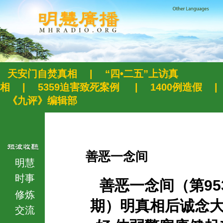
天安门自焚真相
|
“四•二五”上访真
相
|
5359迫害致死案例
|
1400例造假
|
《九评》编辑部
善恶一念间
明慧
时事
善恶一念间（第95
修炼
期）明真相后诚念
交流