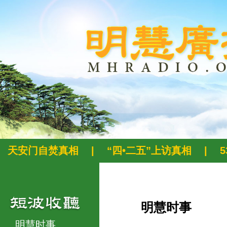
天安门自焚真相
|
“四•二五”上访真相
|
明慧时事
明慧时事