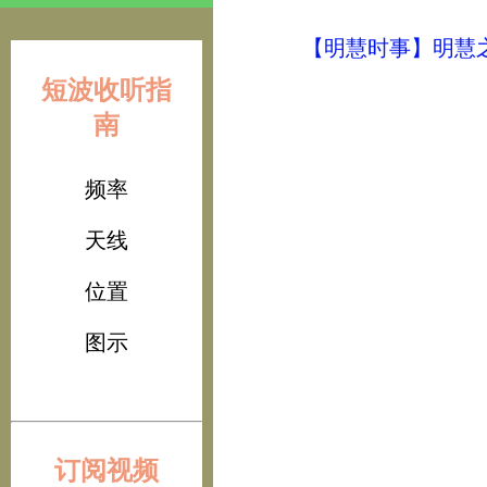
【明慧时事】明慧之声（
短波收听指
南
频率
天线
位置
图示
订阅视频