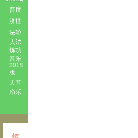
普度
济世
法轮
大法
炼功
音乐
2018
版
天音
净乐
短