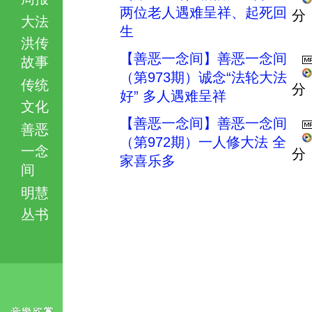
两位老人遇难呈祥、起死回
分
大法
生
洪传
【善恶一念间】善恶一念间
故事
（第973期）诚念“法轮大法
传统
分
好” 多人遇难呈祥
文化
【善恶一念间】善恶一念间
善恶
（第972期）一人修大法 全
一念
分
家喜乐多
间
明慧
丛书