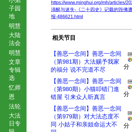
https://www.minghui.org/mh/articles/20
子园
清醒与迷失-《二十四史》记载的毁佛
地
报-486621.html
明慧
大陆
相关节目
法会
明慧
【善恶一念间】善恶一念间
（第981期）大法赐予我家
文章
分
的福分 说不完道不尽
专辑
选
【善恶一念间】善恶一念间
忆师
（第980期）小猫叩错门進
分
恩
错屋 引来众人听真言
法轮
【善恶一念间】善恶一念间
大法
（第979期）对大法态度不
日专
同 小姑子和亲姐命运大不
分
辑