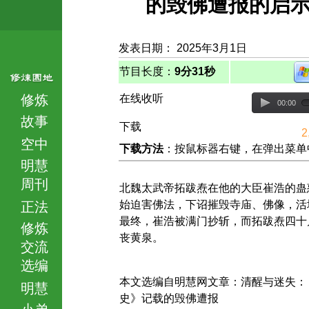
的毁佛遭报的启
发表日期： 2025年3月1日
节目长度：
9分31秒
修炼
在线收听
00:00
故事
下载
2
空中
下载方法
：按鼠标器右键，在弹出菜单中选择
明慧
周刊
北魏太武帝拓跋焘在他的大臣崔浩的蛊
始迫害佛法，下诏摧毁寺庙、佛像，活
正法
最终，崔浩被满门抄斩，而拓跋焘四十
修炼
丧黄泉。
交流
选编
本文选编自明慧网文章：清醒与迷失：
明慧
史》记载的毁佛遭报
小弟