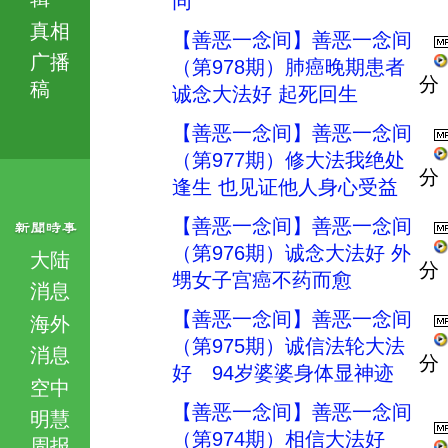
同
真相
【善恶一念间】善恶一念间
广播
（第978期）肺癌晚期患者
分
稿
诚念大法好 起死回生
【善恶一念间】善恶一念间
（第977期）修大法我绝处
分
逢生 也见证他人身心受益
【善恶一念间】善恶一念间
（第976期）诚念大法好 外
大陆
分
甥女子宫癌不药而愈
消息
【善恶一念间】善恶一念间
海外
（第975期）诚信法轮大法
消息
分
好 94岁婆婆身体显神迹
空中
【善恶一念间】善恶一念间
明慧
（第974期）相信大法好
周报