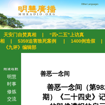
天安门自焚真相
|
“四•二五”上访真
相
|
5359迫害致死案例
|
1400例造假
|
《九评》编辑部
善恶一念间
明慧
时事
善恶一念间（第98
修炼
期）《二十四史》
交流