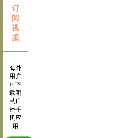
订
阅
视
频
海外
用户
可下
载明
慧广
播手
机应
用