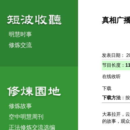
真相广
明慧时事
修炼交流
发表日期： 2
节目长度：
1
在线收听
下载
下载方法
：按
修炼故事
大幕拉开，云
空中明慧周刊
的故事，观众
正法修炼交流选编