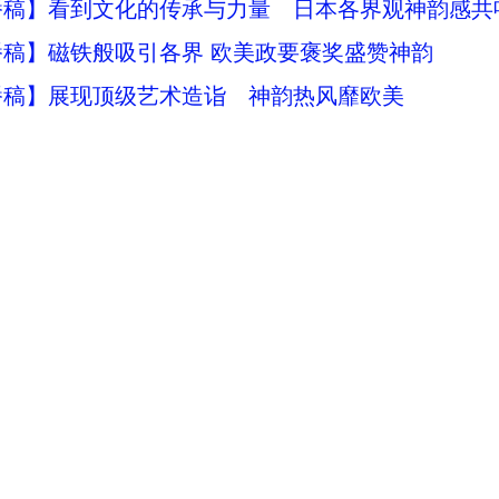
播稿】看到文化的传承与力量 日本各界观神韵感共
稿】磁铁般吸引各界 欧美政要褒奖盛赞神韵
播稿】展现顶级艺术造诣 神韵热风靡欧美