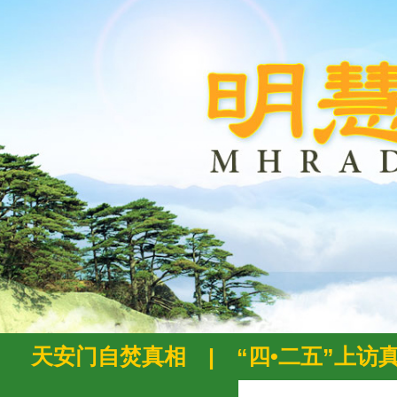
天安门自焚真相
|
“四•二五”上访