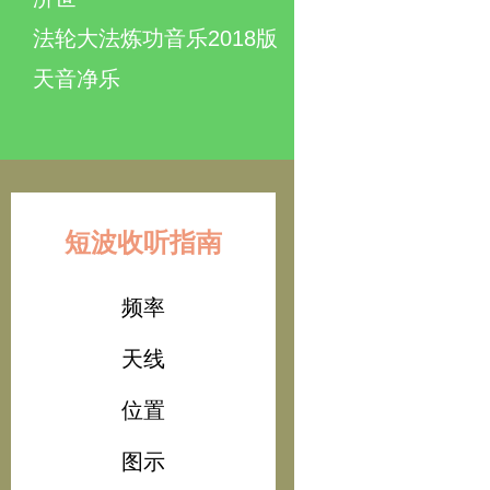
法轮大法炼功音乐2018版
天音净乐
短波收听指南
频率
天线
位置
图示