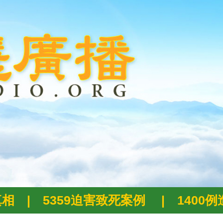
真相
|
5359迫害致死案例
|
1400