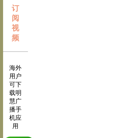
订
阅
视
频
海外
用户
可下
载明
慧广
播手
机应
用