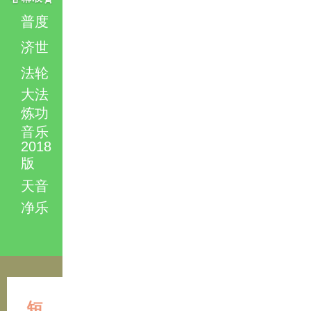
普度
济世
法轮
大法
炼功
音乐
2018
版
天音
净乐
短