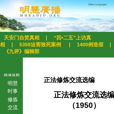
天安门自焚真相
|
“四•二五”上访真
相
|
5359迫害致死案例
|
1400例造假
|
《九评》编辑部
正法修炼交流选编
明慧
时事
正法修炼交流选
修炼
（1950）
交流