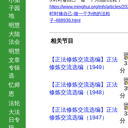
https://www.minghui.org/mh/articles/20
子园
时时修自己-做一个为他的法粒
地
子-488936.html
明慧
大陆
相关节目
法会
明慧
【正法修炼交流选编】正法
文章
3
修炼交流选编（1949）
专辑
分
选
【正法修炼交流选编】正法
忆师
3
修炼交流选编（1948）
恩
分
法轮
【正法修炼交流选编】正法
大法
3
修炼交流选编（1947）
日专
分
辑