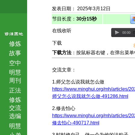
发表日期： 2025年3月12日
节目长度：
30分15秒
在线收听
00:00
修炼
下载
故事
下载方法
：按鼠标器右键，在弹出菜单中选择
空中
交流文章：
明慧
周刊
1.师父怎么说我就怎么做
https://www.minghui.org/mh/articles/20
正法
师父怎么说我就怎么做-491286.html
修炼
交流
2.修去怕心
选编
https://www.minghui.org/mh/articles/20
修去怕心-490717.html
明慧
小弟
3.时时修自己 做一个为他的法粒子