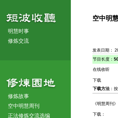
空中明
明慧时事
修炼交流
发表日期： 2
节目长度：
5
在线收听
下载
下载方法
：按
修炼故事
《明慧周刊》
空中明慧周刊
下载：
正法修炼交流选编