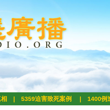
真相
|
5359迫害致死案例
|
1400