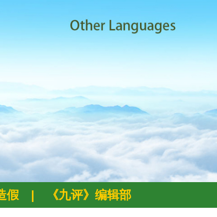
例造假
|
《九评》编辑部