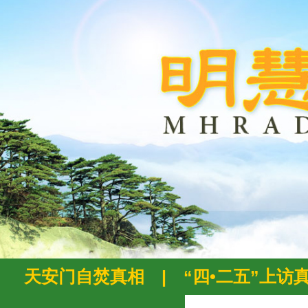
天安门自焚真相
|
“四•二五”上访