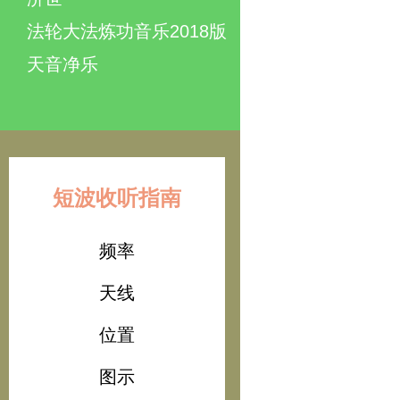
法轮大法炼功音乐2018版
天音净乐
短波收听指南
频率
天线
位置
图示