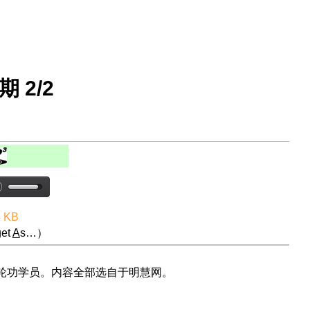
期 2/2
4 KB
et
A
s…）
法轮功学员。内容全部选自于明慧网。