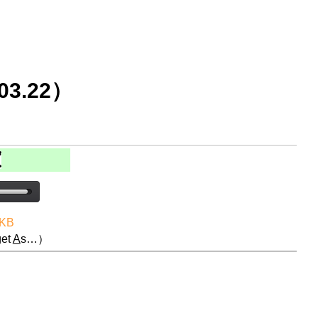
3.22）
 KB
et
A
s…）