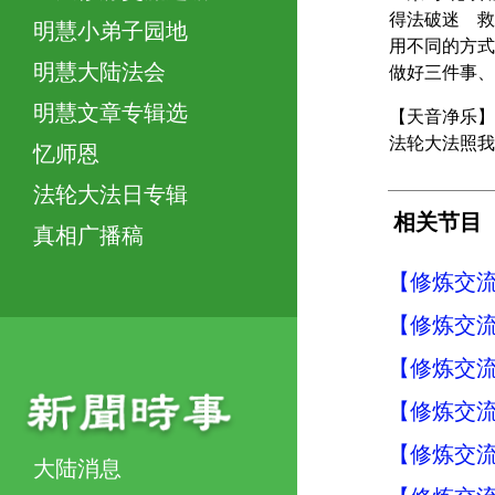
得法破迷 救
明慧小弟子园地
用不同的方式
明慧大陆法会
做好三件事、
明慧文章专辑选
【天音净乐】
法轮大法照我
忆师恩
法轮大法日专辑
相关节目
真相广播稿
【修炼交流】
【修炼交流】
【修炼交流】
【修炼交流】
【修炼交流】
大陆消息