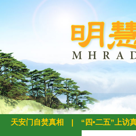
天安门自焚真相
|
“四•二五”上访