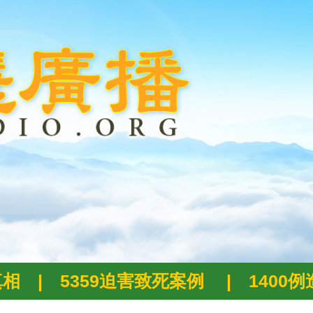
真相
|
5359迫害致死案例
|
1400