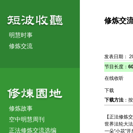
修炼交
明慧时事
修炼交流
发表日期： 2
节目长度：
6
在线收听
下载
下载方法
：按
修炼故事
【正法修炼交
空中明慧周刊
世界法轮大法
正法修炼交流选编
一朵“小花”开