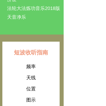
法轮大法炼功音乐2018版
天音净乐
短波收听指南
频率
天线
位置
图示