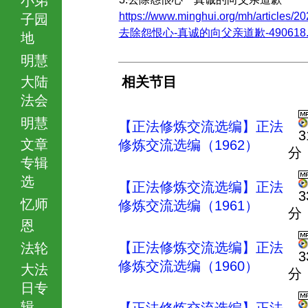
https://www.minghui.org/mh/articles/20
子园
去除怨恨心-真诚的向父亲道歉-490618.h
地
明慧
大陆
相关节目
法会
明慧
【正法修炼交流选编】正法
3
文章
修炼交流选编（1962）
分
专辑
选
【正法修炼交流选编】正法
3
忆师
修炼交流选编（1961）
分
恩
【正法修炼交流选编】正法
法轮
3
修炼交流选编（1960）
大法
分
日专
辑