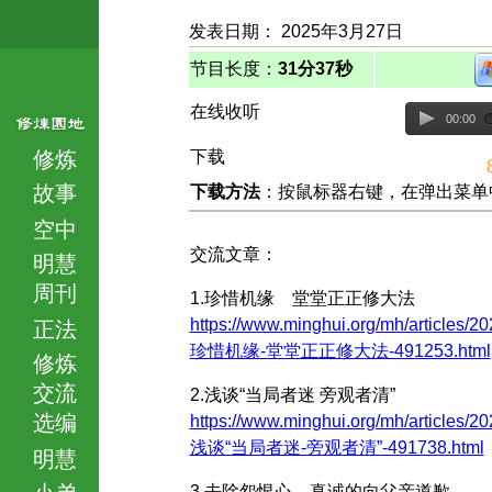
发表日期： 2025年3月27日
节目长度：
31分37秒
在线收听
00:00
修炼
下载
故事
下载方法
：按鼠标器右键，在弹出菜单中选择
空中
交流文章：
明慧
周刊
1.珍惜机缘 堂堂正正修大法
https://www.minghui.org/mh/articles/20
正法
珍惜机缘-堂堂正正修大法-491253.html
修炼
交流
2.浅谈“当局者迷 旁观者清”
选编
https://www.minghui.org/mh/articles/20
浅谈“当局者迷-旁观者清”-491738.html
明慧
小弟
3.去除怨恨心 真诚的向父亲道歉