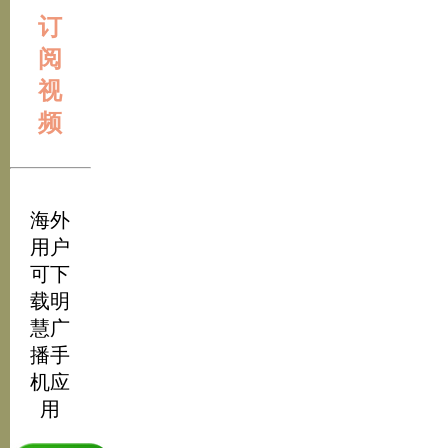
订
阅
视
频
海外
用户
可下
载明
慧广
播手
机应
用