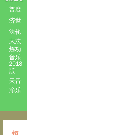
普度
济世
法轮
大法
炼功
音乐
2018
版
天音
净乐
短