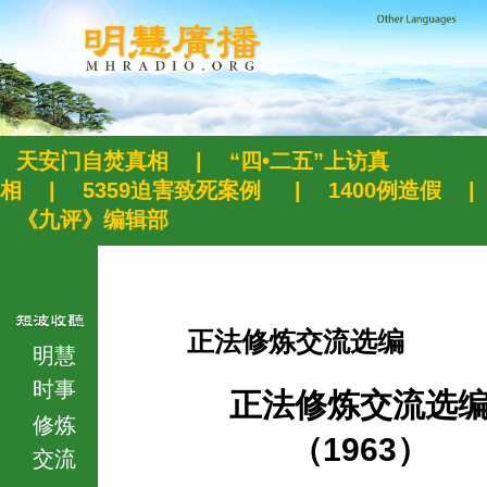
天安门自焚真相
|
“四•二五”上访真
相
|
5359迫害致死案例
|
1400例造假
|
《九评》编辑部
正法修炼交流选编
明慧
时事
正法修炼交流选
修炼
（1963）
交流