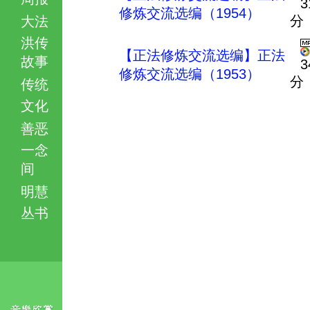
3
修炼交流选编（1954）
分
大法
洪传
【正法修炼交流选编】正法
故事
3
修炼交流选编（1953）
分
传统
文化
善恶
一念
间
明慧
丛书