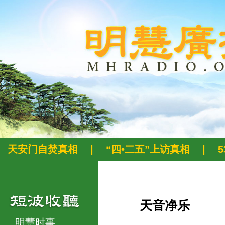
天安门自焚真相
|
“四•二五”上访真相
|
天音净乐
明慧时事