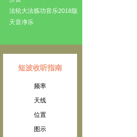
法轮大法炼功音乐2018版
天音净乐
短波收听指南
频率
天线
位置
图示