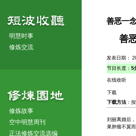
善恶一
明慧时事
善
修炼交流
发表日期： 2
节目长度：
5
在线收听
下载
下载方法
：按
修炼故事
刘丽离婚后，
空中明慧周刊
果肿瘤不翼而
正法修炼交流选编