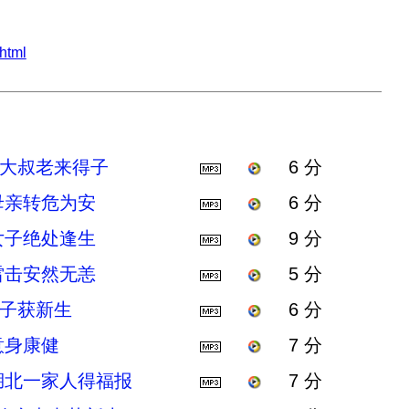
html
 大叔老来得子
6 分
母亲转危为安
6 分
女子绝处逢生
9 分
雷击安然无恙
5 分
儿子获新生
6 分
意身康健
7 分
湖北一家人得福报
7 分