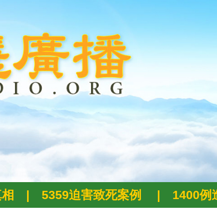
真相
|
5359迫害致死案例
|
1400