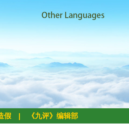
例造假
|
《九评》编辑部