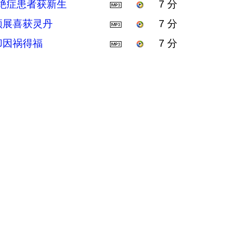
 绝症患者获新生
7 分
颜展喜获灵丹
7 分
却因祸得福
7 分