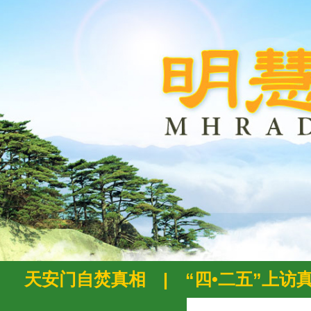
天安门自焚真相
|
“四•二五”上访