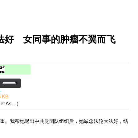
大法好 女同事的肿瘤不翼而飞
6 KB
et
A
s…）
重。我帮她退出中共党团队组织后，她诚念法轮大法好，结