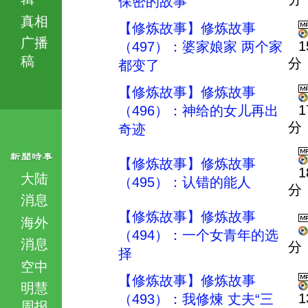
保密的故事
真相
【修炼故事】修炼故事
广播
1
（497）：婆家娘家 两个家
稿
分
都变了
【修炼故事】修炼故事
1
（496）：神给的女儿再出
分
奇迹
【修炼故事】修炼故事
1
大陆
（495）：认错的能人
分
消息
【修炼故事】修炼故事
海外
（494）：一个女青年的选
消息
分
择
空中
【修炼故事】修炼故事
明慧
1
（493）：我修煉 丈夫“三
周报