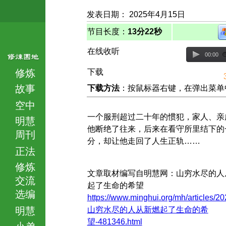
发表日期： 2025年4月15日
节目长度：
13分22秒
在线收听
00:00
修炼
下载
故事
下载方法
：按鼠标器右键，在弹出菜单中选择
空中
一个服刑超过二十年的惯犯，家人、亲
明慧
他断绝了往来，后来在看守所里结下的
周刊
分，却让他走回了人生正轨……
正法
修炼
文章取材编写自明慧网：山穷水尽的人
交流
起了生命的希望
选编
https://www.minghui.org/mh/articles/20
明慧
山穷水尽的人从新燃起了生命的希
望-481346.html
小弟