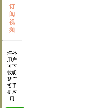
订
阅
视
频
海外
用户
可下
载明
慧广
播手
机应
用