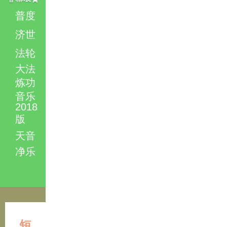
普度
济世
法轮
大法
炼功
音乐
2018
版
天音
净乐
短