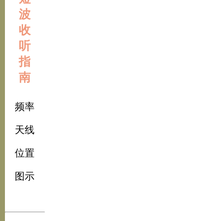
波
收
听
指
南
频率
天线
位置
图示