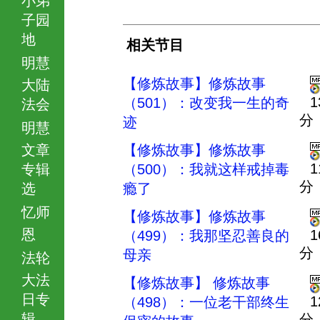
子园
地
相关节目
明慧
【修炼故事】修炼故事
大陆
1
（501）：改变我一生的奇
法会
分
迹
明慧
文章
【修炼故事】修炼故事
1
专辑
（500）：我就这样戒掉毒
分
选
瘾了
忆师
【修炼故事】修炼故事
恩
1
（499）：我那坚忍善良的
分
母亲
法轮
大法
【修炼故事】 修炼故事
日专
1
（498）：一位老干部终生
辑
分