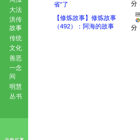
分
省”了
大法
【修炼故事】修炼故事
洪传
（492）：阿海的故事
分
故事
传统
文化
善恶
一念
间
明慧
丛书