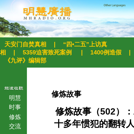
天安门自焚真相
|
“四•二五”上访真
相
|
5359迫害致死案例
|
1400例造假
|
《九评》编辑部
修炼故事
明慧
时事
修炼故事（502）
修炼
十多年惯犯的翻转
交流