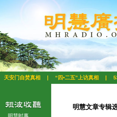
天安门自焚真相
|
“四•二五”上访真相
|
明慧文章专辑
明慧时事