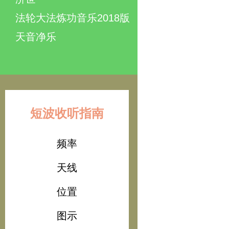
法轮大法炼功音乐2018版
天音净乐
短波收听指南
频率
天线
位置
图示