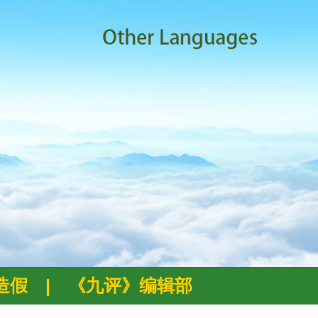
例造假
|
《九评》编辑部