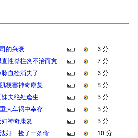
公司的兴衰
6 分
强直性脊柱炎不治而愈
7 分
静脉血栓消失了
6 分
心肌梗塞神奇康复
8 分
三妹夫绝处逢生
5 分
在重大车祸中幸存
5 分
老妇神奇康复
5 分
大法好 捡了一条命
10 分