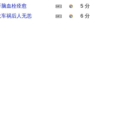
哥脑血栓痊愈
5 分
大车祸后人无恙
6 分