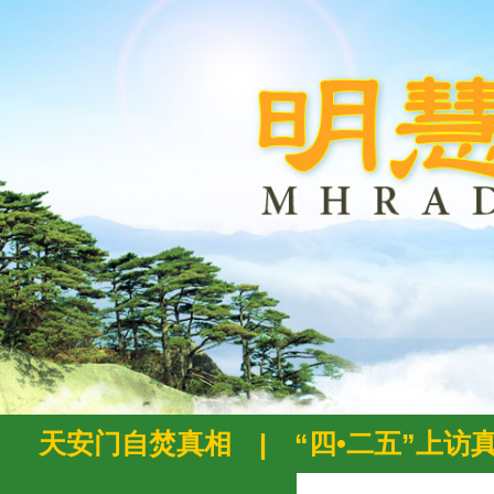
天安门自焚真相
|
“四•二五”上访