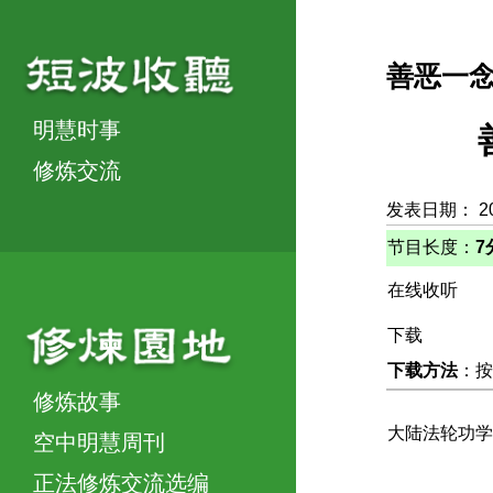
善恶一
明慧时事
修炼交流
发表日期： 2
节目长度：
7
在线收听
下载
下载方法
：按
修炼故事
大陆法轮功学
空中明慧周刊
正法修炼交流选编