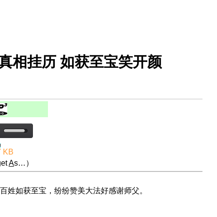
到真相挂历 如获至宝笑开颜
7 KB
et
A
s…）
百姓如获至宝，纷纷赞美大法好感谢师父。