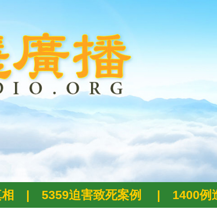
真相
|
5359迫害致死案例
|
1400