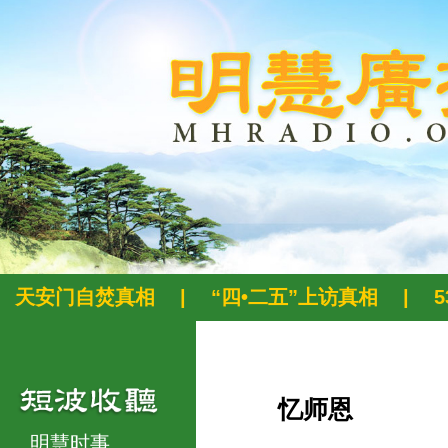
天安门自焚真相
|
“四•二五”上访真相
|
忆师恩
明慧时事