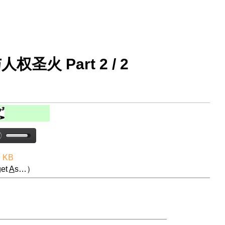
圣火 Part 2 / 2
6 KB
et
A
s…）