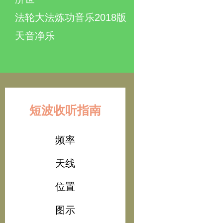
法轮大法炼功音乐2018版
天音净乐
短波收听指南
频率
天线
位置
图示