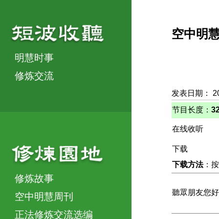
空中明
明慧时事
修炼交流
发表日期： 2
节目长度：
3
在线收听
下载
下载方法
：按
修炼故事
聽眾朋友您好
空中明慧周刊
正法修炼交流选编