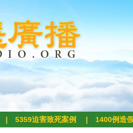
|
5359迫害致死案例
|
1400例造