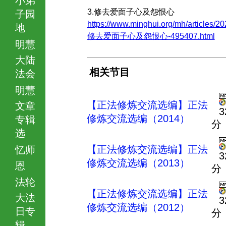
3.修去爱面子心及怨恨心
子园
https://www.minghui.org/mh/articles/20
地
修去爱面子心及怨恨心-495407.html
明慧
大陆
相关节目
法会
明慧
【正法修炼交流选编】正法
文章
3
修炼交流选编（2014）
专辑
分
选
【正法修炼交流选编】正法
忆师
3
修炼交流选编（2013）
恩
分
法轮
【正法修炼交流选编】正法
大法
3
修炼交流选编（2012）
日专
分
辑