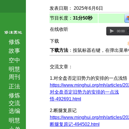
发表日期： 2025年6月6日
节目长度：
31分50秒
在线收听
00:00
修炼
下载
故事
下载方法
：按鼠标器右键，在弹出菜单中选择
空中
交流文章：
明慧
周刊
1.对全盘否定旧势力的安排的一点浅悟
https://www.minghui.org/mh/articles/20
正法
对全盘否定旧势力的安排的一点浅
修炼
悟-492691.html
交流
选编
2.断腿复原记
https://www.minghui.org/mh/articles/20
明慧
断腿复原记-494502.html
小弟