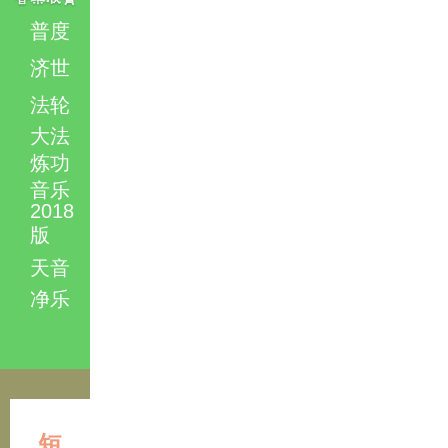
普度
济世
法轮
大法
炼功
音乐
2018
版
天音
净乐
短