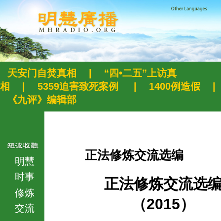
天安门自焚真相
|
“四•二五”上访真
相
|
5359迫害致死案例
|
1400例造假
|
《九评》编辑部
正法修炼交流选编
明慧
时事
正法修炼交流选
修炼
（2015）
交流