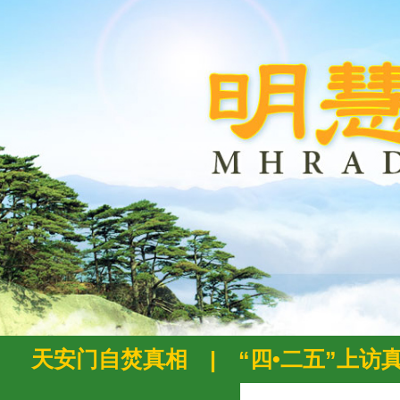
天安门自焚真相
|
“四•二五”上访