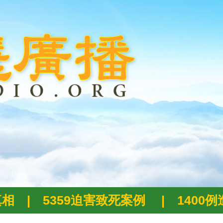
真相
|
5359迫害致死案例
|
1400