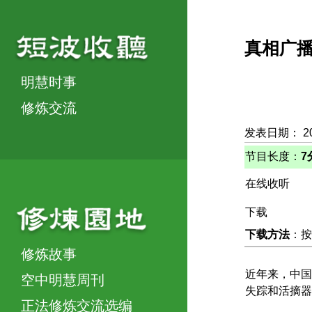
真相广
明慧时事
修炼交流
发表日期： 2
节目长度：
7
在线收听
下载
下载方法
：按
修炼故事
近年来，中国
空中明慧周刊
失踪和活摘器
正法修炼交流选编