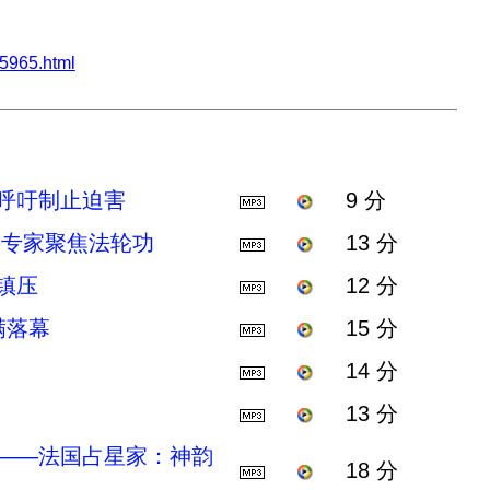
5965.html
 呼吁制止迫害
9 分
要专家聚焦法轮功
13 分
镇压
12 分
满落幕
15 分
14 分
13 分
——法国占星家：神韵
18 分