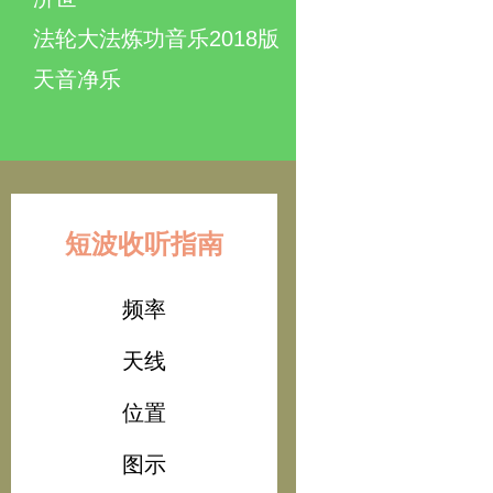
法轮大法炼功音乐2018版
天音净乐
短波收听指南
频率
天线
位置
图示