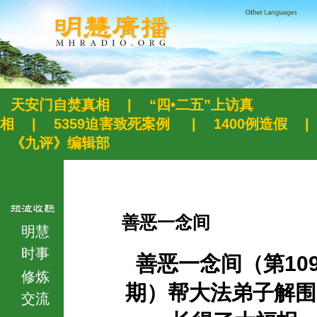
天安门自焚真相
|
“四•二五”上访真
相
|
5359迫害致死案例
|
1400例造假
|
《九评》编辑部
善恶一念间
明慧
时事
善恶一念间（第109
修炼
期）帮大法弟子解围
交流