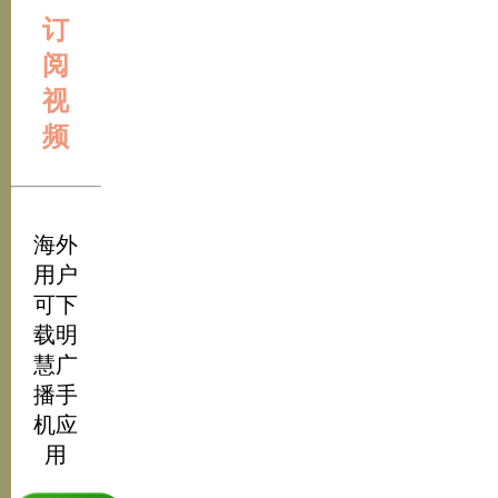
订
阅
视
频
海外
用户
可下
载明
慧广
播手
机应
用