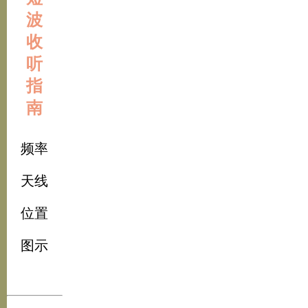
波
收
听
指
南
频率
天线
位置
图示