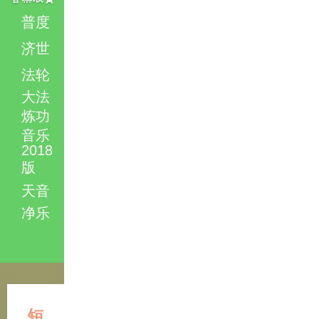
普度
济世
法轮
大法
炼功
音乐
2018
版
天音
净乐
短