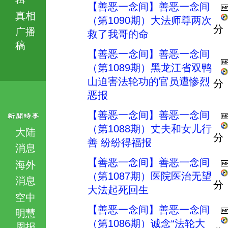
【善恶一念间】善恶一念间
真相
（第1090期）大法师尊两次
分
广播
救了我哥的命
稿
【善恶一念间】善恶一念间
（第1089期）黑龙江省双鸭
山迫害法轮功的官员遭惨烈
分
恶报
【善恶一念间】善恶一念间
（第1088期）丈夫和女儿行
大陆
分
善 纷纷得福报
消息
【善恶一念间】善恶一念间
海外
（第1087期）医院医治无望
消息
分
大法起死回生
空中
【善恶一念间】善恶一念间
明慧
（第1086期）诚念“法轮大
周报