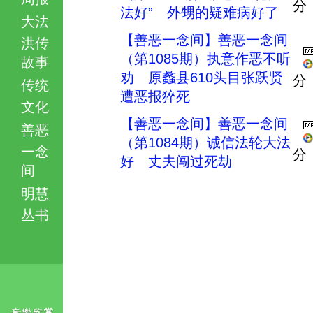
分
法好” 外甥的疑难病好了
大法
【善恶一念间】善恶一念间
洪传
（第1085期）执意作恶不听
故事
劝 原蠡县610头目张跃贤
分
传统
遭恶报猝死
文化
【善恶一念间】善恶一念间
善恶
（第1084期）诚信法轮大法
一念
分
好 丈夫闯过死劫
间
明慧
丛书