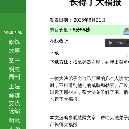
长得了大福报
发表日期： 2025年6月21日
节目长度：
5分55秒
修炼
在线收听
00:00
故事
下载
1
空中
下载方法
：按鼠标器右键，在弹出菜单中选择
明慧
周刊
一位大法弟子向自己厂里的几个人讲大
时，不料遭到他们的威胁和勒索。厂长
正法
训斥了那些人，帮大法弟子解了围。后
修炼
长得了大福报。
交流
选编
本文选编自明慧网文章：帮助大法弟子
明慧
厂长得大福报
小弟