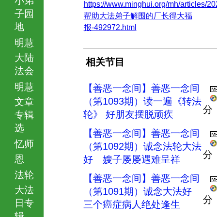
https://www.minghui.org/mh/articles/20
子园
帮助大法弟子解围的厂长得大福
地
报-492972.html
明慧
大陆
相关节目
法会
明慧
【善恶一念间】善恶一念间
（第1093期）读一遍《转法
文章
分
轮》 好朋友摆脱顽疾
专辑
选
【善恶一念间】善恶一念间
忆师
（第1092期）诚念法轮大法
分
恩
好 嫂子屡屡遇难呈祥
法轮
【善恶一念间】善恶一念间
大法
（第1091期）诚念大法好
分
日专
三个癌症病人绝处逢生
辑