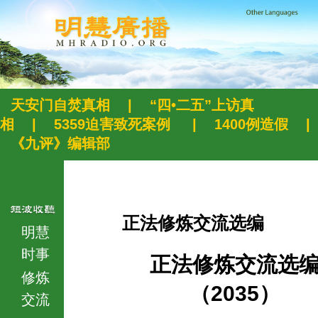
天安门自焚真相
|
“四•二五”上访真
相
|
5359迫害致死案例
|
1400例造假
|
《九评》编辑部
正法修炼交流选编
明慧
时事
正法修炼交流选
修炼
（2035）
交流