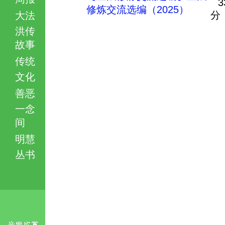
3
修炼交流选编（2025）
分
大法
洪传
故事
传统
文化
善恶
一念
间
明慧
丛书