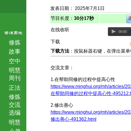
发表日期： 2025年7月1日
节目长度：
30分17秒
在线收听
00:00
修炼
下载
故事
下载方法
：按鼠标器右键，在弹出菜单中选择
空中
交流文章：
明慧
周刊
1.在帮助同修的过程中提高心性
https://www.minghui.org/mh/articles/20
正法
在帮助同修的过程中提高心性-495212.h
修炼
交流
2.修出善心
选编
https://www.minghui.org/mh/articles/20
修出善心-491362.html
明慧
小弟