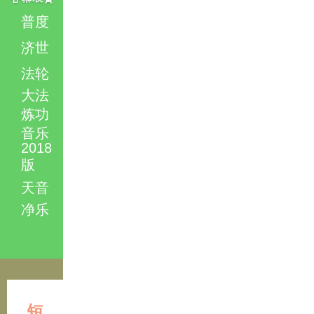
普度
济世
法轮
大法
炼功
音乐
2018
版
天音
净乐
短