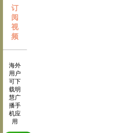
订
阅
视
频
海外
用户
可下
载明
慧广
播手
机应
用