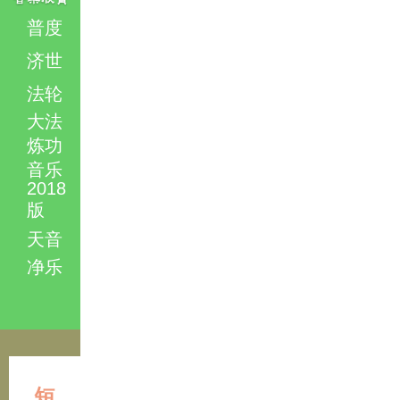
普度
济世
法轮
大法
炼功
音乐
2018
版
天音
净乐
短