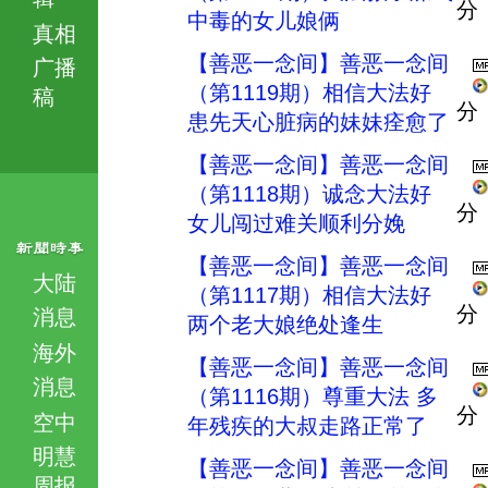
分
中毒的女儿娘俩
真相
【善恶一念间】善恶一念间
广播
（第1119期）相信大法好
稿
分
患先天心脏病的妹妹痊愈了
【善恶一念间】善恶一念间
（第1118期）诚念大法好
分
女儿闯过难关顺利分娩
【善恶一念间】善恶一念间
大陆
（第1117期）相信大法好
分
消息
两个老大娘绝处逢生
海外
【善恶一念间】善恶一念间
消息
（第1116期）尊重大法 多
分
空中
年残疾的大叔走路正常了
明慧
【善恶一念间】善恶一念间
周报