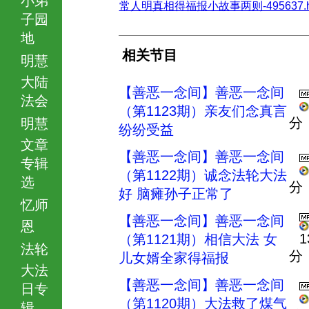
常人明真相得福报小故事两则-495637.h
子园
地
相关节目
明慧
大陆
【善恶一念间】善恶一念间
法会
（第1123期）亲友们念真言
分
明慧
纷纷受益
文章
【善恶一念间】善恶一念间
专辑
（第1122期）诚念法轮大法
选
分
好 脑瘫孙子正常了
忆师
【善恶一念间】善恶一念间
恩
1
（第1121期）相信大法 女
法轮
分
儿女婿全家得福报
大法
【善恶一念间】善恶一念间
日专
（第1120期）大法救了煤气
辑