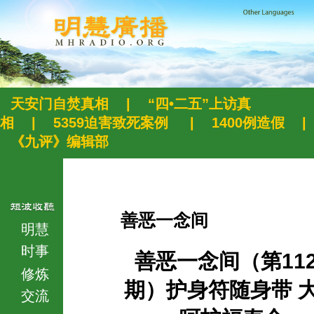
天安门自焚真相
|
“四•二五”上访真
相
|
5359迫害致死案例
|
1400例造假
|
《九评》编辑部
善恶一念间
明慧
时事
善恶一念间（第112
修炼
期）护身符随身带 
交流