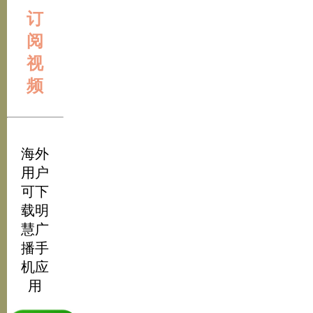
订
阅
视
频
海外
用户
可下
载明
慧广
播手
机应
用