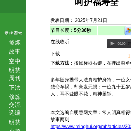
呵护福寿全
发表日期： 2025年7月21日
节目长度：
5分36秒
修炼
在线收听
00:00
故事
下载
1
空中
下载方法
：按鼠标器右键，在弹出菜单中选择
明慧
周刊
多年随身携带大法真相护身符，一位女
致命车祸，却毫发无损；一位九十五岁
正法
人，耳不聋眼不花，精神矍铄。
修炼
交流
选编
本文选编自明慧网文章：常人明真相得
故事两则
明慧
https://www.minghui.org/mh/articles/20
小弟