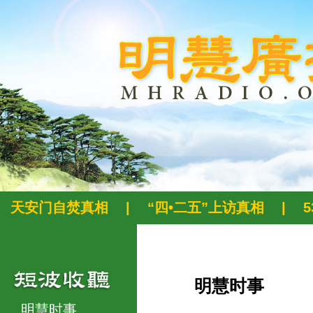
天安门自焚真相
|
“四•二五”上访真相
|
明慧时事
明慧时事