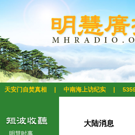
天安门自焚真相
|
中南海上访纪实
|
53
大陆消息
明慧时事