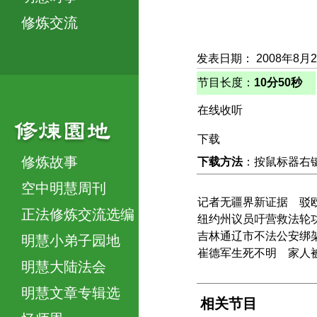
修炼交流
发表日期： 2008年8月
节目长度：
10分50秒
在线收听
下载
修炼故事
下载方法
：按鼠标器右键，
空中明慧周刊
记者无疆界新证据 驳欧
正法修炼交流选编
纽约州议员吁营救法轮
吉林通辽市不法公安绑
明慧小弟子园地
崔德军生死不明 家人
明慧大陆法会
明慧文章专辑选
相关节目