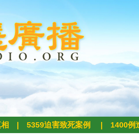
真相
|
5359迫害致死案例
|
1400