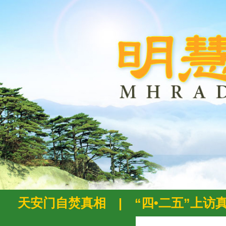
天安门自焚真相
|
“四•二五”上访