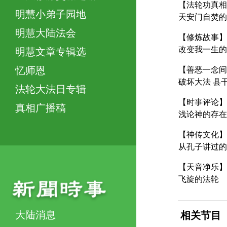
【法轮功真相
明慧小弟子园地
天安门自焚的
明慧大陆法会
【修炼故事】
改变我一生的
明慧文章专辑选
忆师恩
【善恶一念间
破坏大法 县
法轮大法日专辑
【时事评论】
真相广播稿
浅论神的存在
【神传文化】
从孔子讲过的
【天音净乐】
飞旋的法轮
大陆消息
相关节目