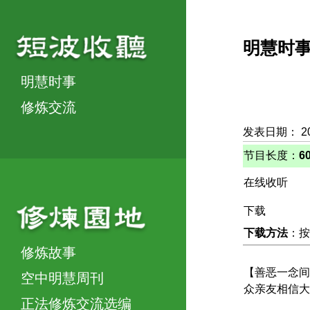
明慧时
明慧时事
修炼交流
发表日期： 2
节目长度：
6
在线收听
下载
下载方法
：按
修炼故事
【善恶一念间
空中明慧周刊
众亲友相信大
正法修炼交流选编