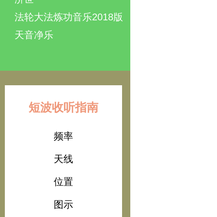
法轮大法炼功音乐2018版
天音净乐
短波收听指南
频率
天线
位置
图示