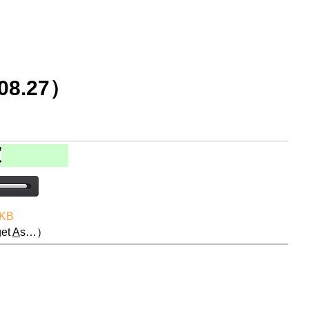
8.27）
 KB
et
A
s…）