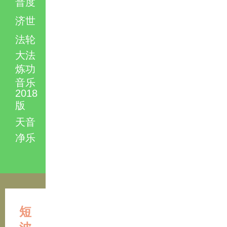
普度
济世
法轮
大法
炼功
音乐
2018
版
天音
净乐
短