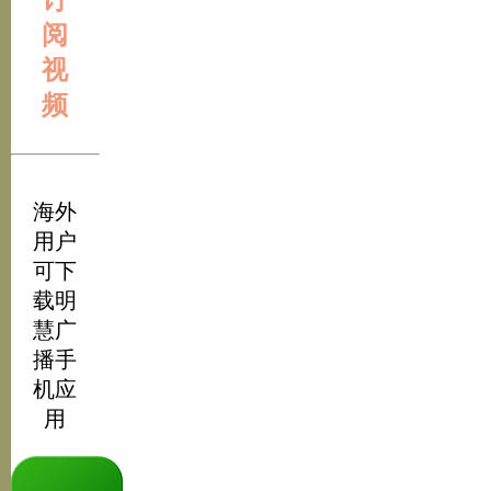
阅
视
频
海外
用户
可下
载明
慧广
播手
机应
用