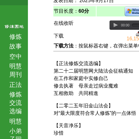
发表日期： 2025年9月17日
节目长度：
60分
在线收听
00:00
修炼
下载
16,1
故事
下载方法
：按鼠标器右键，在弹出菜单中选择
空中
【正法修炼交流选编】
明慧
第二十二届明慧网大陆法会征稿通知
周刊
在工作和家庭中实修自己
正法
修去执著 母亲走过病业魔难
互相救助 共同精進
修炼
交流
【二零二五年旧金山法会】
选编
对“最大限度符合常人修炼”的一点体悟
明慧
【天音净乐】
小弟
珍惜
子园