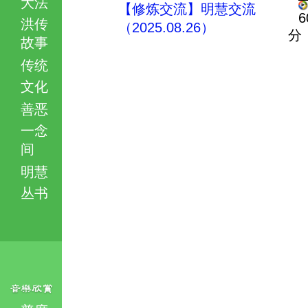
大法
【修炼交流】明慧交流
6
洪传
（2025.08.26）
分
故事
传统
文化
善恶
一念
间
明慧
丛书