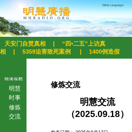
天安门自焚真相
|
“四•二五”上访真
相
|
5359迫害致死案例
|
1400例造假
修炼交流
明慧
时事
明慧交流
修炼
（2025.09.18）
交流