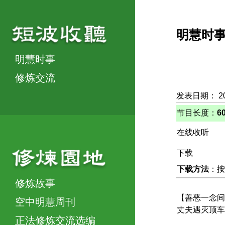
明慧时
明慧时事
修炼交流
发表日期： 2
节目长度：
6
在线收听
下载
下载方法
：按
修炼故事
【善恶一念间
空中明慧周刊
丈夫遇灭顶车
正法修炼交流选编