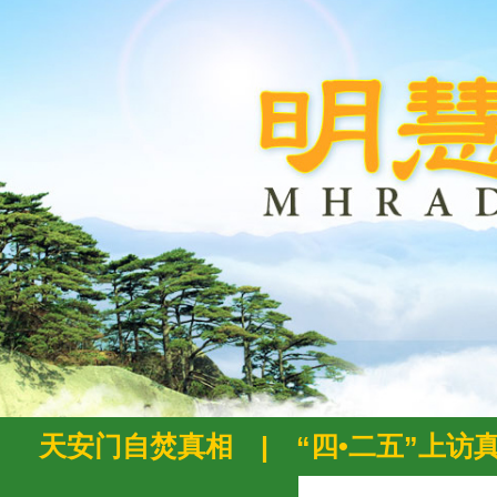
天安门自焚真相
|
“四•二五”上访