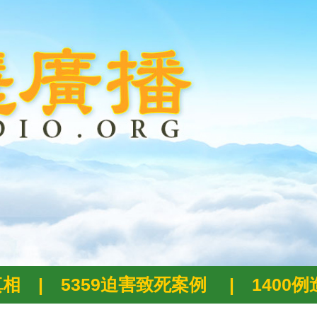
真相
|
5359迫害致死案例
|
1400