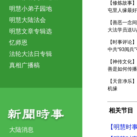
【修炼故事】
明慧小弟子园地
屯里人缘最好
明慧大陆法会
【善恶一念间
大法学员送U
明慧文章专辑选
忆师恩
【时事评论】
中共“93阅兵
法轮大法日专辑
【神传文化】
真相广播稿
善是如何传播
【天音净乐】
机缘
相关节目
【明慧时事】
大陆消息