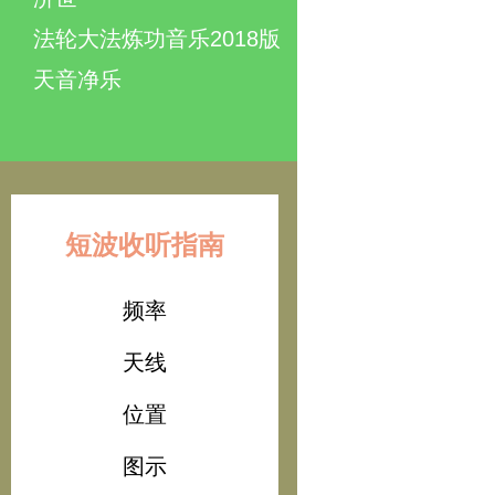
法轮大法炼功音乐2018版
天音净乐
短波收听指南
频率
天线
位置
图示