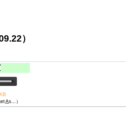
9.22）
 KB
et
A
s…）