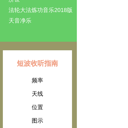
法轮大法炼功音乐2018版
天音净乐
短波收听指南
频率
天线
位置
图示