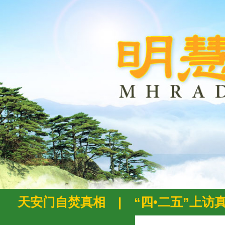
天安门自焚真相
|
“四•二五”上访