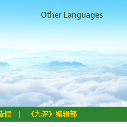
例造假
|
《九评》编辑部