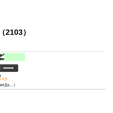
2103）
4 KB
et
A
s…）