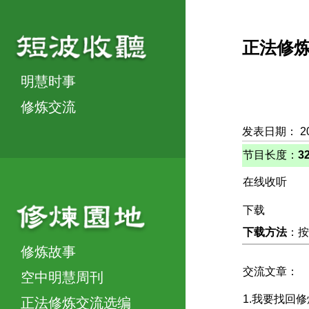
正法修
明慧时事
修炼交流
发表日期： 2
节目长度：
3
在线收听
下载
下载方法
：按
修炼故事
交流文章：
空中明慧周刊
1.我要找回
正法修炼交流选编