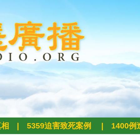
真相
|
5359迫害致死案例
|
1400