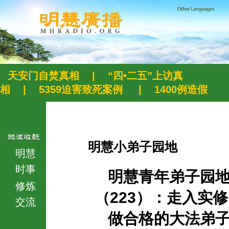
天安门自焚真相
|
“四•二五”上访真
相
|
5359迫害致死案例
|
1400例造假
明慧小弟子园地
明慧
时事
明慧青年弟子园
修炼
（223）：走入实
交流
做合格的大法弟