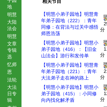
相关节目
地
【明慧小弟子园地】明慧青
明慧
年弟子园地（222）：青年
大陆
2
同修：在背法与过关中感悟
法会
分
师恩浩荡
明慧
【明慧小弟子园地】明慧小
文章
1
弟子园地（416）：【旧金
专辑
分
山法会】游行和发传单
选
忆师
【明慧小弟子园地】明慧青
2
年弟子园地（221）：青年
恩
分
大法弟子走在神的路上
法轮
大法
【明慧小弟子园地】明慧小
1
日专
弟子园地（415）：小同修
分
辑
向内找化解矛盾