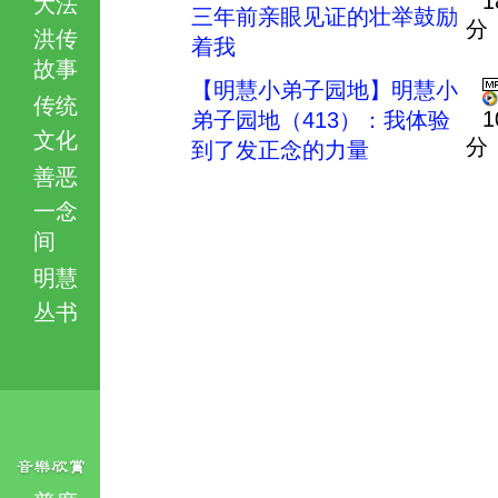
1
大法
三年前亲眼见证的壮举鼓励
分
洪传
着我
故事
【明慧小弟子园地】明慧小
传统
1
弟子园地（413）：我体验
文化
分
到了发正念的力量
善恶
一念
间
明慧
丛书