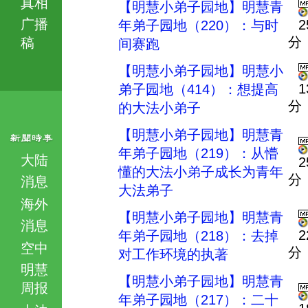
真相
【明慧小弟子园地】明慧青
广播
2
年弟子园地（220）：与时
分
稿
间赛跑
【明慧小弟子园地】明慧小
1
弟子园地（414）：想提高
分
的大法小弟子
【明慧小弟子园地】明慧青
年弟子园地（219）：从懵
大陆
2
懂的大法小弟子成长为青年
分
消息
大法弟子
海外
【明慧小弟子园地】明慧青
消息
2
年弟子园地（218）：去掉
空中
分
对工作环境的执著
明慧
【明慧小弟子园地】明慧青
周报
年弟子园地（217）：二十