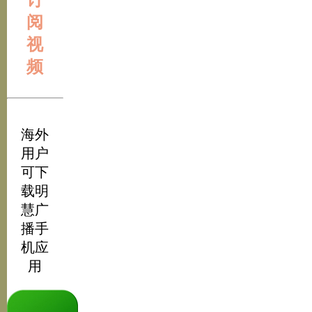
阅
视
频
海外
用户
可下
载明
慧广
播手
机应
用