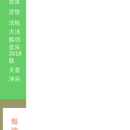
普度
济世
法轮
大法
炼功
音乐
2018
版
天音
净乐
短