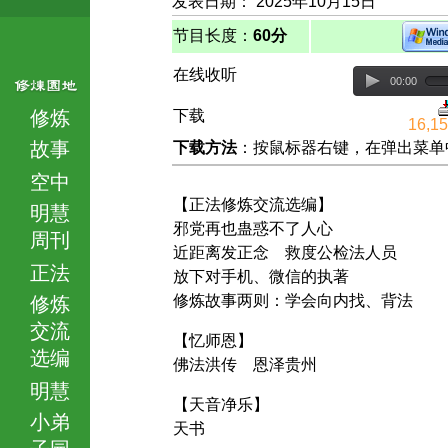
发表日期： 2025年10月15日
节目长度：
60分
在线收听
00:00
修炼
下载
16,1
故事
下载方法
：按鼠标器右键，在弹出菜单中选择
空中
【正法修炼交流选编】
明慧
邪党再也蛊惑不了人心
周刊
近距离发正念 救度公检法人员
正法
放下对手机、微信的执著
修炼故事两则：学会向内找、背法
修炼
交流
【忆师恩】
选编
佛法洪传 恩泽贵州
明慧
【天音净乐】
小弟
天书
子园