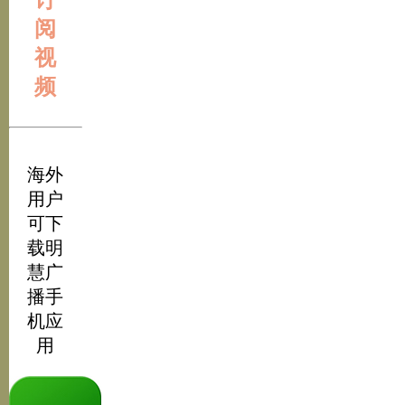
阅
视
频
海外
用户
可下
载明
慧广
播手
机应
用