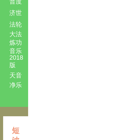
普度
济世
法轮
大法
炼功
音乐
2018
版
天音
净乐
短