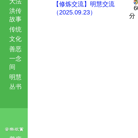
大法
【修炼交流】明慧交流
6
洪传
（2025.09.23）
分
故事
传统
文化
善恶
一念
间
明慧
丛书