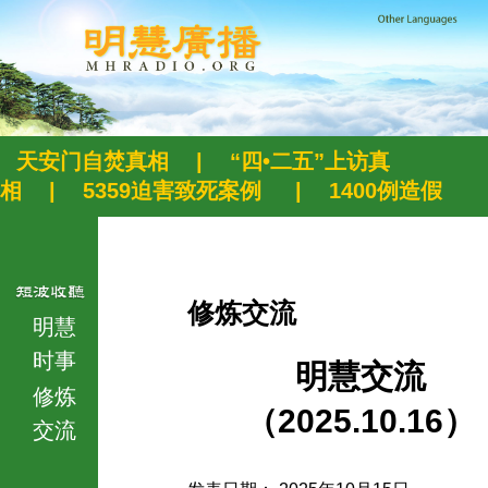
天安门自焚真相
|
“四•二五”上访真
相
|
5359迫害致死案例
|
1400例造假
修炼交流
明慧
时事
明慧交流
修炼
（2025.10.16）
交流