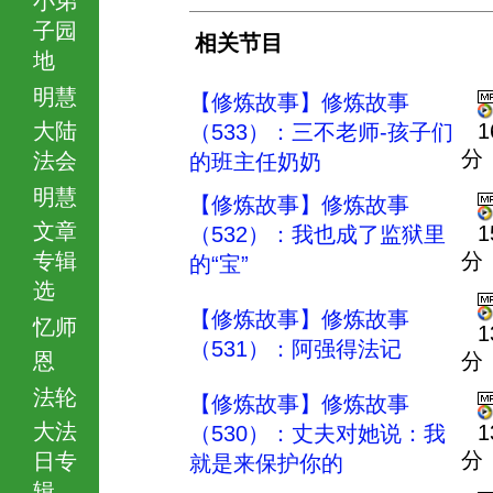
子园
相关节目
地
明慧
【修炼故事】修炼故事
大陆
1
（533）：三不老师-孩子们
分
法会
的班主任奶奶
明慧
【修炼故事】修炼故事
文章
1
（532）：我也成了监狱里
专辑
分
的“宝”
选
【修炼故事】修炼故事
忆师
1
（531）：阿强得法记
恩
分
法轮
【修炼故事】修炼故事
大法
1
（530）：丈夫对她说：我
分
日专
就是来保护你的
辑