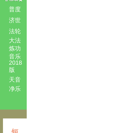
普度
济世
法轮
大法
炼功
音乐
2018
版
天音
净乐
短