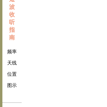
波
收
听
指
南
频率
天线
位置
图示