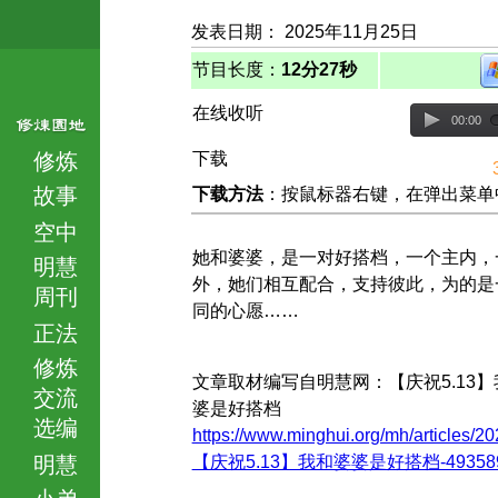
发表日期： 2025年11月25日
节目长度：
12分27秒
在线收听
00:00
修炼
下载
故事
下载方法
：按鼠标器右键，在弹出菜单中选择
空中
她和婆婆，是一对好搭档，一个主内，
明慧
外，她们相互配合，支持彼此，为的是
周刊
同的心愿……
正法
修炼
文章取材编写自明慧网：【庆祝5.13
交流
婆是好搭档
选编
https://www.minghui.org/mh/articles/20
明慧
【庆祝5.13】我和婆婆是好搭档-493589.
小弟