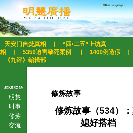
天安门自焚真相
|
“四•二五”上访真
相
|
5359迫害致死案例
|
1400例造假
|
《九评》编辑部
修炼故事
明慧
时事
修炼故事（534）
修炼
媳好搭档
交流