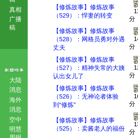
【修炼故事】修炼故事
真相
1
（529）：悍妻的转变
分
广播
稿
【修炼故事】修炼故事
1
（528）：网格员勇对外遇
分
丈夫
【修炼故事】修炼故事
1
（527）：精神失常的大姨
分
认出女儿了
大陆
【修炼故事】修炼故事
消息
1
（526）：无神论者体验
海外
分
到“修炼”
消息
空中
【修炼故事】修炼故事
1
（525）：卖酱老人的福份
明慧
分
周报