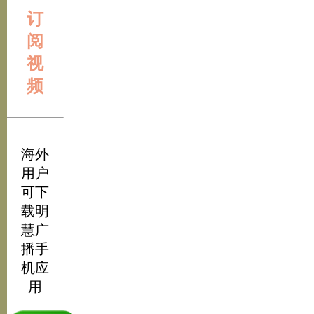
订
阅
视
频
海外
用户
可下
载明
慧广
播手
机应
用