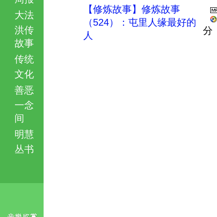
【修炼故事】修炼故事
大法
（524）：屯里人缘最好的
洪传
分
人
故事
传统
文化
善恶
一念
间
明慧
丛书