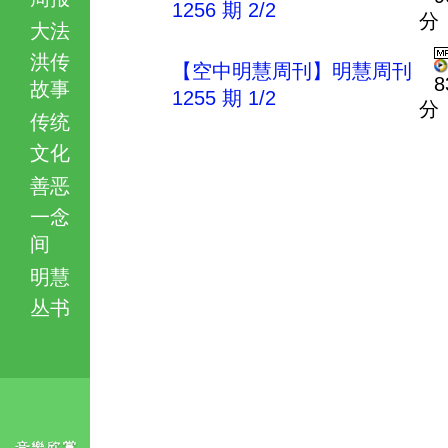
1256 期 2/2
分
大法
洪传
【空中明慧周刊】明慧周刊
8
故事
1255 期 1/2
分
传统
文化
善恶
一念
间
明慧
丛书