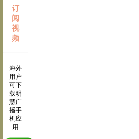
订
阅
视
频
海外
用户
可下
载明
慧广
播手
机应
用