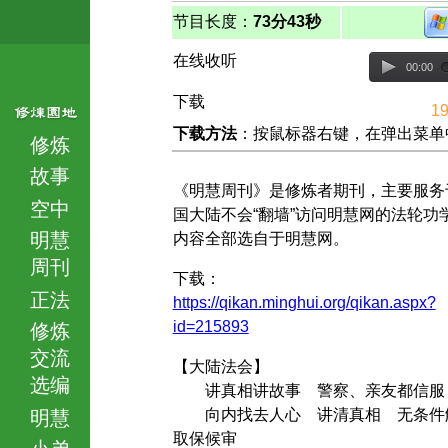
节目长度：
73分43秒
在线收听
00:00
下载
19
下载方法
：按鼠标器右键，在弹出菜单中选择
修炼
故事
《明慧周刊》是修炼者期刊，主要服务
空中
国大陆不会“翻墙”访问明慧网的法轮功
明慧
内容全部选自于明慧网。
周刊
下载：
正法
https://qikan.minghui.org/qikan.aspx?
id=215893
修炼
交流
【大陆法会】
选编
讲真相讲故事 警察、亲友都信服
向内找去人心 讲清真相 无条件
明慧
取保候审
小弟