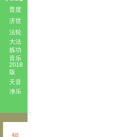
普度
济世
法轮
大法
炼功
音乐
2018
版
天音
净乐
短