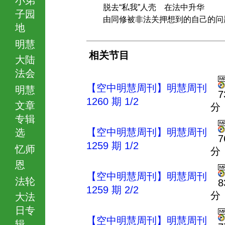
脱去“私我”人壳 在法中升华
子园
由同修被非法关押想到的自己的问
地
明慧
相关节目
大陆
法会
【空中明慧周刊】明慧周刊
明慧
7
1260 期 1/2
文章
分
专辑
【空中明慧周刊】明慧周刊
选
7
1259 期 1/2
忆师
分
恩
【空中明慧周刊】明慧周刊
法轮
8
1259 期 2/2
分
大法
日专
【空中明慧周刊】明慧周刊
辑