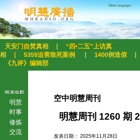
天安门自焚真相
|
“四•二五”上访真
相
|
5359迫害致死案例
|
1400例造假
|
《九评》编辑部
空中明慧周刊
明慧
时事
明慧周刊 1260 期 2
修炼
交流
发表日期： 2025年11月28日