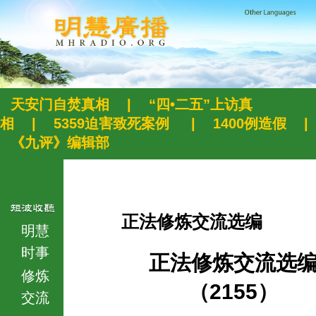
天安门自焚真相
|
“四•二五”上访真
相
|
5359迫害致死案例
|
1400例造假
|
《九评》编辑部
正法修炼交流选编
明慧
时事
正法修炼交流选
修炼
（2155）
交流