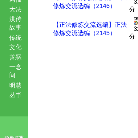
3
修炼交流选编（2146）
分
大法
洪传
【正法修炼交流选编】正法
故事
3
修炼交流选编（2145）
分
传统
文化
善恶
一念
间
明慧
丛书