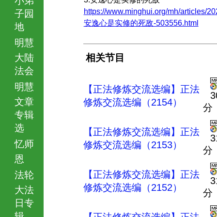
https://www.minghui.org/mh/articles/20
子园
安逸心是实修的死敌-503556.html
地
明慧
大陆
相关节目
法会
明慧
【正法修炼交流选编】正法
3
文章
修炼交流选编（2154）
分
专辑
选
【正法修炼交流选编】正法
3
忆师
修炼交流选编（2153）
分
恩
【正法修炼交流选编】正法
法轮
3
修炼交流选编（2152）
大法
分
日专
辑