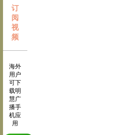
订
阅
视
频
海外
用户
可下
载明
慧广
播手
机应
用