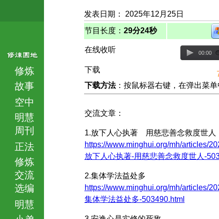
发表日期： 2025年12月25日
节目长度：
29分24秒
在线收听
00:00
修炼
下载
故事
下载方法
：按鼠标器右键，在弹出菜单中选择
空中
交流文章：
明慧
周刊
1.放下人心执著 用慈悲善念救度世人
https://www.minghui.org/mh/articles/20
正法
放下人心执著-用慈悲善念救度世人-50348
修炼
交流
2.集体学法益处多
选编
https://www.minghui.org/mh/articles/20
集体学法益处多-503490.html
明慧
小弟
3.安逸心是实修的死敌