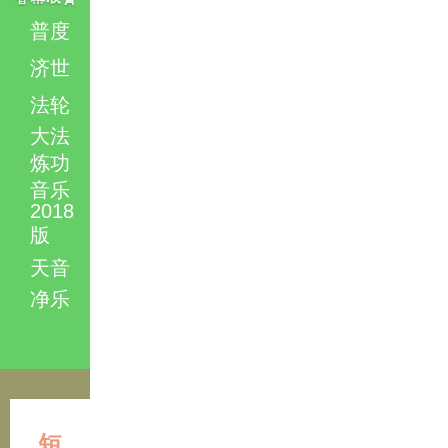
普度
济世
法轮
大法
炼功
音乐
2018
版
天音
净乐
短