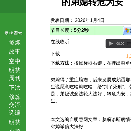
的弟媳转危为
发表日期： 2026年1月4日
节目长度：
5分2秒
修炼
在线收听
00:00
故事
下载
1,
空中
下载方法
：按鼠标器右键，在弹出菜单中选择
明慧
周刊
弟媳得了重症脑瘤，后来发展成鹅蛋那
生说愿意吃啥就吃啥，给“判了死刑”。
正法
是，弟媳诚念法轮大法好，转危为安，
修炼
生。
交流
选编
本文选编自明慧网文章：脑瘤诊断病
明慧
弟媳诚信大法好
小弟