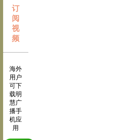
订
阅
视
频
海外
用户
可下
载明
慧广
播手
机应
用