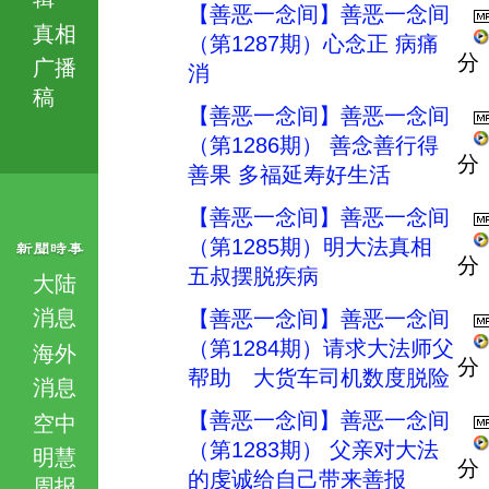
【善恶一念间】善恶一念间
真相
（第1287期）心念正 病痛
分
广播
消
稿
【善恶一念间】善恶一念间
（第1286期） 善念善行得
分
善果 多福延寿好生活
【善恶一念间】善恶一念间
（第1285期）明大法真相
分
五叔摆脱疾病
大陆
消息
【善恶一念间】善恶一念间
（第1284期）请求大法师父
海外
分
帮助 大货车司机数度脱险
消息
【善恶一念间】善恶一念间
空中
（第1283期） 父亲对大法
明慧
分
的虔诚给自己带来善报
周报