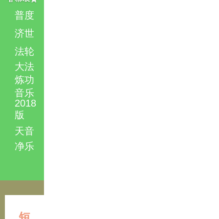
普度
济世
法轮
大法
炼功
音乐
2018
版
天音
净乐
短