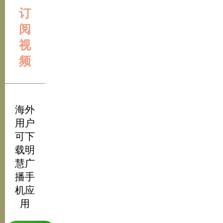
订
阅
视
频
海外
用户
可下
载明
慧广
播手
机应
用