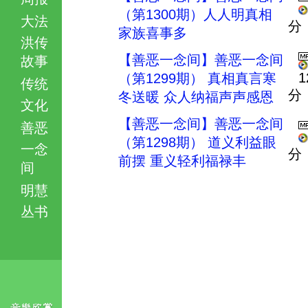
（第1300期）人人明真相
大法
分
家族喜事多
洪传
【善恶一念间】善恶一念间
故事
1
（第1299期） 真相真言寒
传统
分
冬送暖 众人纳福声声感恩
文化
【善恶一念间】善恶一念间
善恶
（第1298期） 道义利益眼
一念
分
前摆 重义轻利福禄丰
间
明慧
丛书