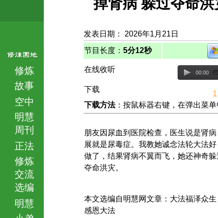
掉肾病 躲过夺命洪
发表日期： 2026年1月21日
节目长度：
5分12秒
修炼
在线收听
00:00
故事
下载
1
空中
下载方法
：按鼠标器右键，在弹出菜单中选择
明慧
周刊
朋友因尿血到医院检查，医生说是肾病
展就是尿毒症。我教她诚念法轮大法好
正法
做了，结果肾病不翼而飞，她还神奇躲
修炼
夺命洪灾。
交流
选编
本文选编自明慧网文章：大法福泽众生
明慧
感恩大法
小弟