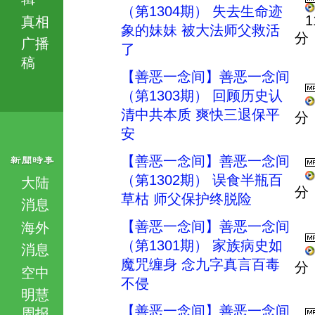
（第1304期） 失去生命迹
1
真相
象的妹妹 被大法师父救活
分
广播
了
稿
【善恶一念间】善恶一念间
（第1303期） 回顾历史认
清中共本质 爽快三退保平
分
安
【善恶一念间】善恶一念间
（第1302期） 误食半瓶百
大陆
分
草枯 师父保护终脱险
消息
【善恶一念间】善恶一念间
海外
（第1301期） 家族病史如
消息
魔咒缠身 念九字真言百毒
分
空中
不侵
明慧
【善恶一念间】善恶一念间
周报