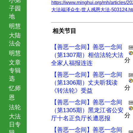
https://www.minghui.org/mh/articles/20
子园
大法福泽众生-世人感恩大法-503124.ht
地
明慧
相关节目
大陆
法会
【善恶一念间】善恶一念间
明慧
（第1307期）相信法轮大法
分
文章
全家人福报连连
专辑
【善恶一念间】善恶一念间
选
（第1306期）丈夫听我读
分
忆师
《转法轮》受益
恩
【善恶一念间】善恶一念间
法轮
（第1305期）黑龙江省公安
分
大法
厅十名正负厅长遭恶报
日专
【善恶一念间】善恶一念间
辑