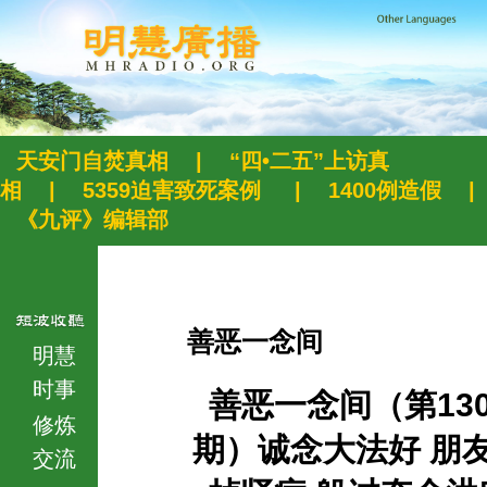
天安门自焚真相
|
“四•二五”上访真
相
|
5359迫害致死案例
|
1400例造假
|
《九评》编辑部
善恶一念间
明慧
时事
善恶一念间（第130
修炼
期）诚念大法好 朋
交流