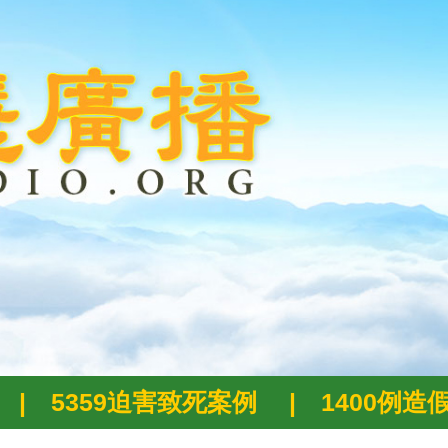
|
5359迫害致死案例
|
1400例造