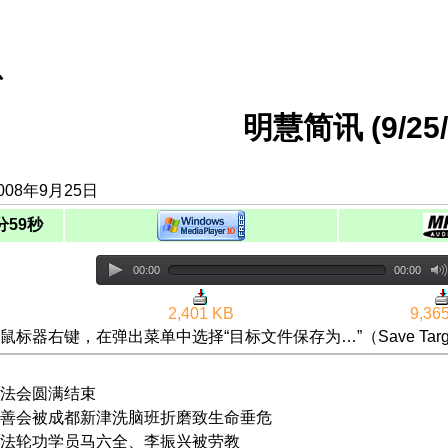
息
明慧简讯 (9/25/
008年9月25日
分59秒
00:00
00:00
2,401 KB
9,36
鼠标器右键，在弹出菜单中选择“目标文件保存为…”（Save Targ
法会圆满结束
善会被成都新津洗脑班折磨致生命垂危
法轮功学员马六全、李振兴被劳教