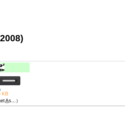
2008)
5 KB
et
A
s…）