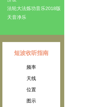
法轮大法炼功音乐2018版
天音净乐
短波收听指南
频率
天线
位置
图示