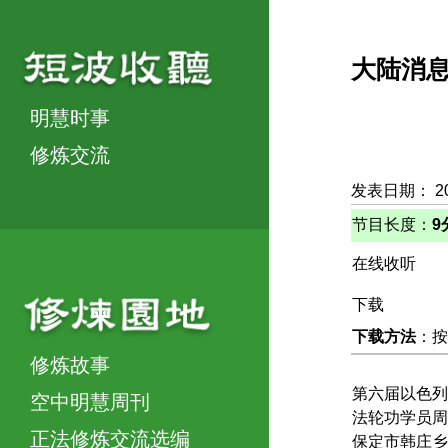
大陆消
明慧时事
修炼交流
发表日期： 2
节目长度：
9
在线收听
下载
下载方法
：按
修炼故事
第六届以色列
空中明慧周刊
法轮功学员周
正法修炼交流选编
保定市韩庄乡