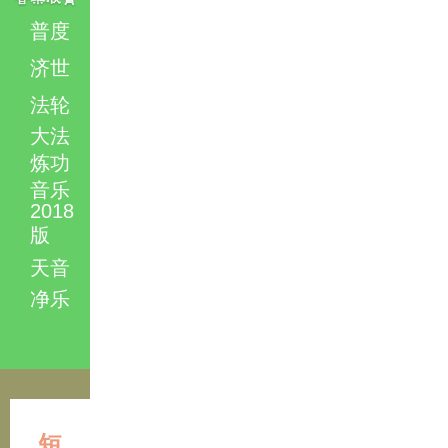
普度
济世
法轮
大法
炼功
音乐
2018
版
天音
净乐
短