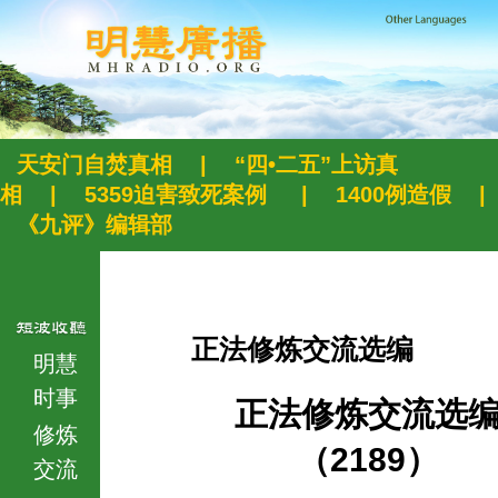
天安门自焚真相
|
“四•二五”上访真
相
|
5359迫害致死案例
|
1400例造假
|
《九评》编辑部
正法修炼交流选编
明慧
时事
正法修炼交流选
修炼
（2189）
交流