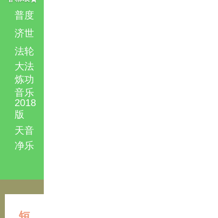
普度
济世
法轮
大法
炼功
音乐
2018
版
天音
净乐
短