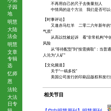
不再用自己的尺子去衡量别人
子园
中情局的这个方法 我们是否可以
地
【时事评论】
明慧
又逢赤马红羊 二零二六年新年的“
大陆
气质”
法会
从高以忱被起诉 看“非常机构”中
风险
明慧
从“等待配型”到“按需摘取”：当普
文章
人沦为“人矿”
专辑
选
【文化频道】
关于“一稿多投”
忆师
美国公司发行的印刷品版权和发行
恩
法轮
相关节目
大法
日专
辑
【空中明慧周刊】明慧周刊