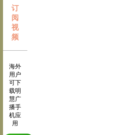
订
阅
视
频
海外
用户
可下
载明
慧广
播手
机应
用