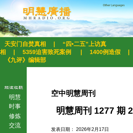
天安门自焚真相
|
“四•二五”上访真
相
|
5359迫害致死案例
|
1400例造假
|
《九评》编辑部
空中明慧周刊
明慧
时事
明慧周刊 1277 期 2
修炼
交流
发表日期： 2026年2月17日