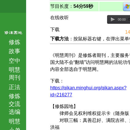
节目长度：
54分59秒
在线收听
00:00
下载
14
下载方法
：按鼠标器右键，在弹出菜单中选择
修炼
故事
《明慧周刊》是修炼者期刊，主要服务
空中
国大陆不会“翻墙”访问明慧网的法轮功
明慧
内容全部选自于明慧网。
周刊
下载：
正法
https://qikan.minghui.org/qikan.aspx?
id=216277
修炼
交流
【修炼园地】
选编
律师会见权利维权提示卡（随身版
对联三幅：真善忍好、满院吉祥、
明慧
洪福
小弟