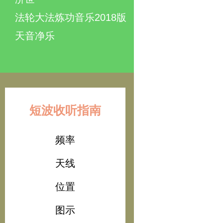
法轮大法炼功音乐2018版
天音净乐
短波收听指南
频率
天线
位置
图示