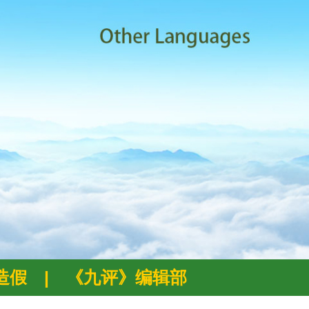
例造假
|
《九评》编辑部