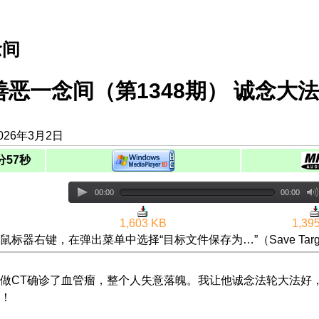
念间
善恶一念间（第1348期） 诚念大
026年3月2日
分57秒
00:00
00:00
1,603 KB
1,39
鼠标器右键，在弹出菜单中选择“目标文件保存为…”（Save Targ
做CT确诊了血管瘤，整个人失意落魄。我让他诚念法轮大法好
！