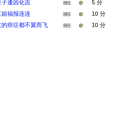
侄子逢凶化吉
5 分
三姐福报连连
10 分
友的癌症都不翼而飞
10 分