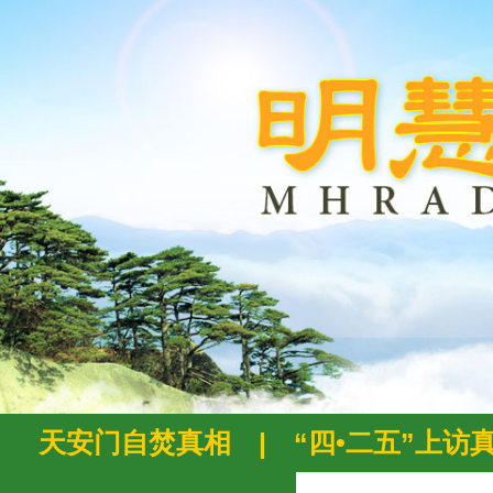
天安门自焚真相
|
“四•二五”上访