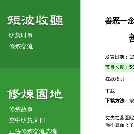
善恶一
明慧时事
修炼交流
发表日期： 2
节目长度：
5
在线收听
下载
下载方法
：按
修炼故事
丈夫在县医院
空中明慧周刊
瘤不翼而飞了
正法修炼交流选编