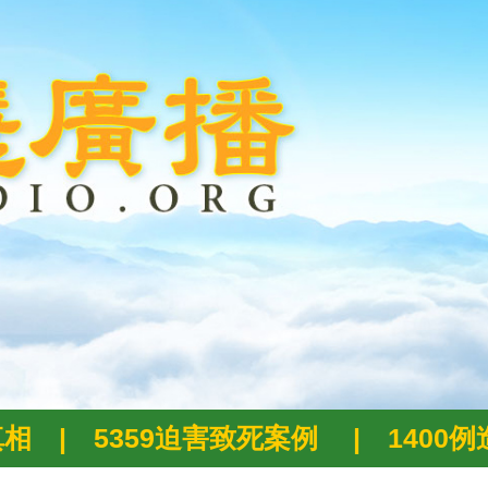
真相
|
5359迫害致死案例
|
1400