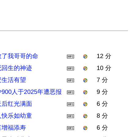
救了我哥哥的命
12 分
死回生的神迹
10 分
安生活有望
7 分
00人于2025年遭恶报
9 分
天后红光满面
6 分
人快乐如幼童
8 分
言增福添寿
6 分