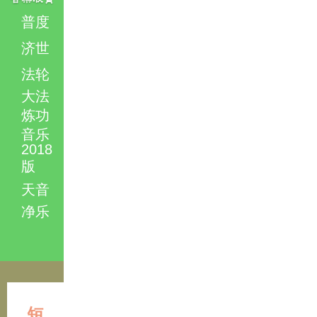
普度
济世
法轮
大法
炼功
音乐
2018
版
天音
净乐
短