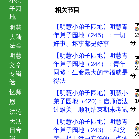
子园
相关节目
地
【明慧小弟子园地】明慧青
明慧
2
年弟子园地（245）：一切
大陆
分
好事、坏事都是好事
法会
明慧
【明慧小弟子园地】明慧青
年弟子园地（244）：青年
文章
2
同修：生命最大的幸福就是
专辑
分
得法
选
忆师
【明慧小弟子园地】明慧小
1
弟子园地（420)：信师信法
恩
分
过难关 顺利结束期末考试
法轮
大法
【明慧小弟子园地】明慧青
日专
年弟子园地（243）：和父
2
辑
亲一起干活中实修的一点体