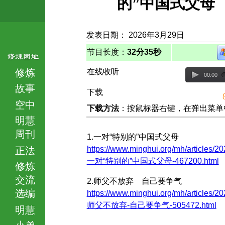
的”中国式父母
发表日期： 2026年3月29日
节目长度：
32分35秒
修炼
在线收听
00:00
故事
下载
空中
下载方法
：按鼠标器右键，在弹出菜单中选择
明慧
周刊
1.一对“特别的”中国式父母
https://www.minghui.org/mh/articles/20
正法
一对“特别的”中国式父母-467200.html
修炼
交流
2.师父不放弃 自己要争气
选编
https://www.minghui.org/mh/articles/20
师父不放弃-自己要争气-505472.html
明慧
小弟