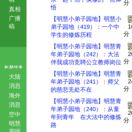
分
悟
真相
广播
【明慧小弟子园地】明慧小
稿
1
弟子园地（419）：一个中
分
学生的修炼历程
【明慧小弟子园地】明慧青
2
年弟子园地（242）：大法
分
伴我成功竞聘公立教师岗位
【明慧小弟子园地】明慧青
大陆
2
年弟子园地（241）：师父
消息
分
的慈悲无处不在
海外
【明慧小弟子园地】明慧青
消息
年弟子园地（240）：从童
2
空中
年到青年 在大法中的修炼
分
明慧
路
周报