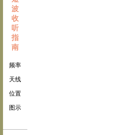
波
收
听
指
南
频率
天线
位置
图示