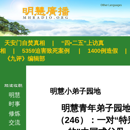
天安门自焚真相
|
“四•二五”上访真
相
|
5359迫害致死案例
|
1400例造假
|
《九评》编辑部
明慧小弟子园地
明慧
时事
明慧青年弟子园
修炼
（246）：一对“特
交流