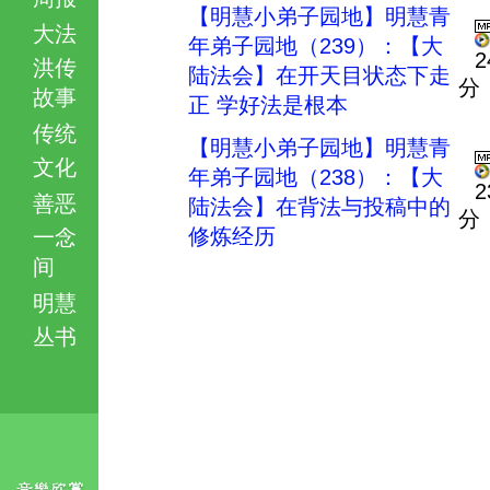
【明慧小弟子园地】明慧青
大法
年弟子园地（239）：【大
2
洪传
陆法会】在开天目状态下走
分
故事
正 学好法是根本
传统
【明慧小弟子园地】明慧青
文化
年弟子园地（238）：【大
2
善恶
陆法会】在背法与投稿中的
分
修炼经历
一念
间
明慧
丛书