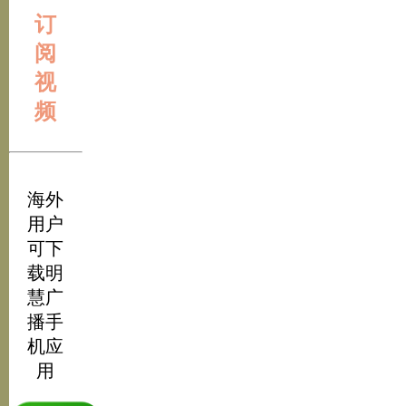
订
阅
视
频
海外
用户
可下
载明
慧广
播手
机应
用