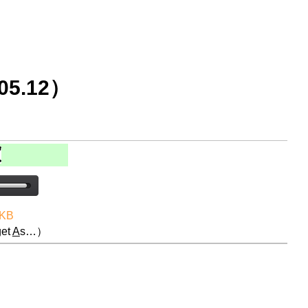
5.12）
 KB
et
A
s…）