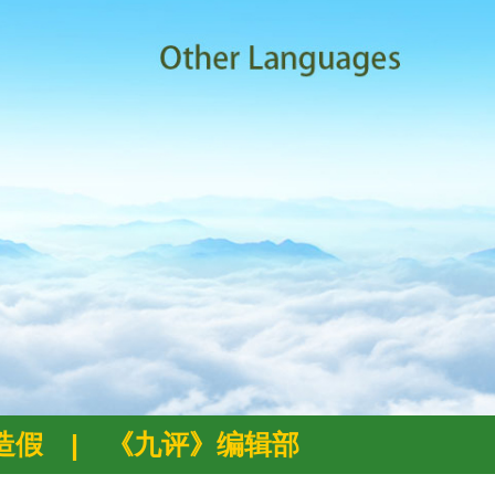
例造假
|
《九评》编辑部