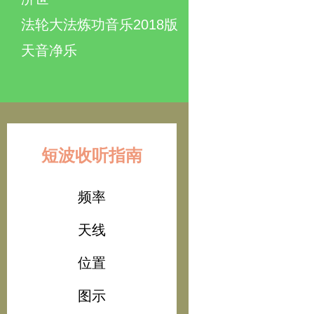
法轮大法炼功音乐2018版
天音净乐
短波收听指南
频率
天线
位置
图示