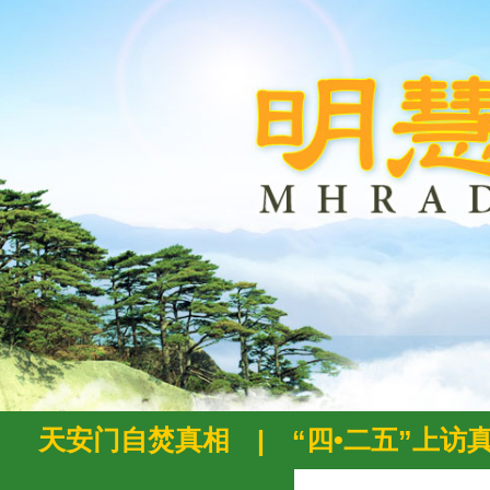
天安门自焚真相
|
“四•二五”上访