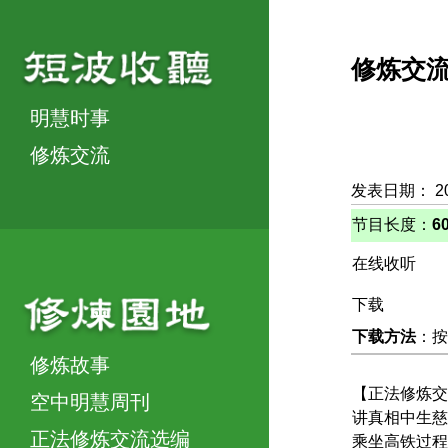
修炼交
明慧时事
修炼交流
发表日期： 2
节目长度：
6
在线收听
下载
下载方法
：按
修炼故事
【正法修炼交
空中明慧周刊
讲真相中生慈
正法修炼交流选编
乘坐高铁过程