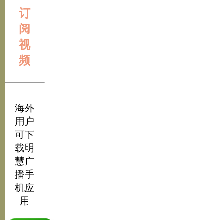
订
阅
视
频
海外
用户
可下
载明
慧广
播手
机应
用