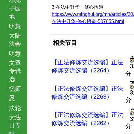
3.在法中升华 修心悟道
子园
https://www.minghui.org/mh/articles/20
地
在法中升华-修心悟道-507655.html
明慧
大陆
相关节目
法会
明慧
【正法修炼交流选编】正法
文章
3
修炼交流选编（2264）
专辑
分
选
【正法修炼交流选编】正法
忆师
3
修炼交流选编（2263）
恩
分
法轮
【正法修炼交流选编】正法
大法
3
修炼交流选编（2262）
日专
分
辑