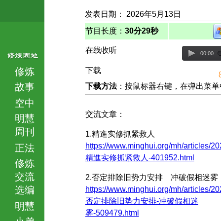
发表日期： 2026年5月13日
节目长度：
30分29秒
在线收听
00:00
修炼
下载
故事
下载方法
：按鼠标器右键，在弹出菜单中选择
空中
交流文章：
明慧
周刊
1.精進实修抓紧救人
https://www.minghui.org/mh/articles/20
正法
精進实修抓紧救人-401952.html
修炼
交流
2.否定排除旧势力安排 冲破假相迷雾
选编
https://www.minghui.org/mh/articles/20
否定排除旧势力安排-冲破假相迷
明慧
雾-509479.html
小弟