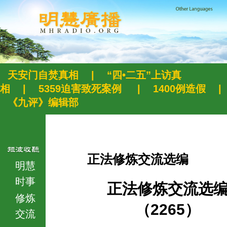
天安门自焚真相
|
“四•二五”上访真
相
|
5359迫害致死案例
|
1400例造假
|
《九评》编辑部
正法修炼交流选编
明慧
时事
正法修炼交流选
修炼
（2265）
交流