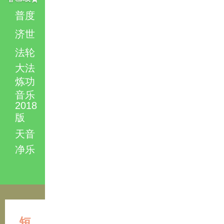
普度
济世
法轮
大法
炼功
音乐
2018
版
天音
净乐
短