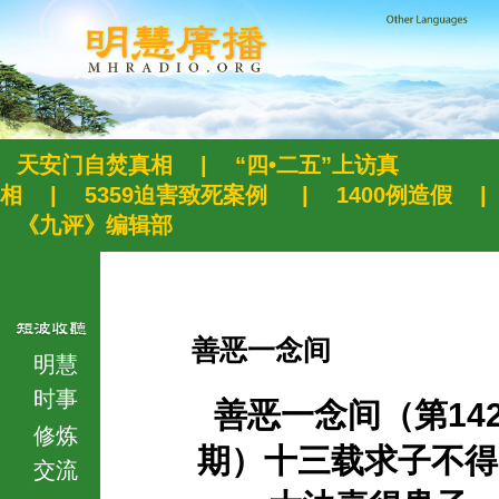
天安门自焚真相
|
“四•二五”上访真
相
|
5359迫害致死案例
|
1400例造假
|
《九评》编辑部
善恶一念间
明慧
时事
善恶一念间（第142
修炼
期）十三载求子不得
交流