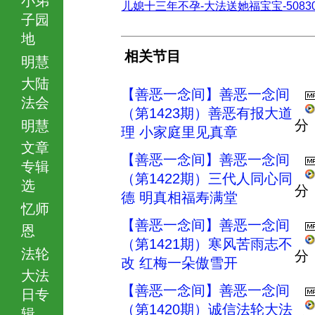
儿媳十三年不孕-大法送她福宝宝-508302.
子园
地
相关节目
明慧
大陆
【善恶一念间】善恶一念间
法会
（第1423期）善恶有报大道
分
明慧
理 小家庭里见真章
文章
【善恶一念间】善恶一念间
专辑
（第1422期）三代人同心同
选
分
德 明真相福寿满堂
忆师
【善恶一念间】善恶一念间
恩
（第1421期）寒风苦雨志不
法轮
分
改 红梅一朵傲雪开
大法
【善恶一念间】善恶一念间
日专
（第1420期）诚信法轮大法
辑