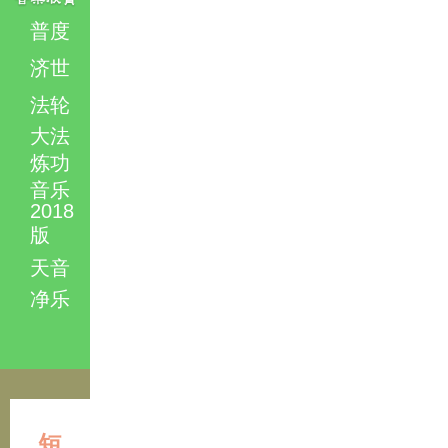
普度
济世
法轮
大法
炼功
音乐
2018
版
天音
净乐
短