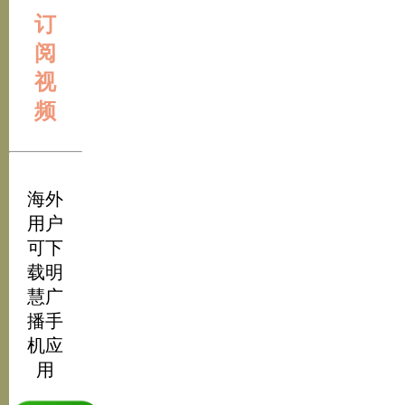
订
阅
视
频
海外
用户
可下
载明
慧广
播手
机应
用