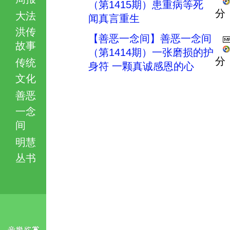
（第1415期）患重病等死
分
大法
闻真言重生
洪传
【善恶一念间】善恶一念间
故事
（第1414期）一张磨损的护
分
传统
身符 一颗真诚感恩的心
文化
善恶
一念
间
明慧
丛书