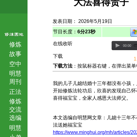
大法喜得贵子
发表日期： 2026年5月19日
节目长度：
6分23秒
修炼
在线收听
00:00
故事
下载
1
空中
下载方法
：按鼠标器右键，在弹出菜单中选择
明慧
周刊
我的儿子儿媳结婚十三年都没有小孩，
开始修炼法轮功后，欣喜的发现自己怀
正法
喜得福宝宝，全家人感恩大法师父。
修炼
交流
选编
本文选编自明慧网文章：儿媳十三年不
法送她福宝宝
明慧
https://www.minghui.org/mh/articles/20
小弟