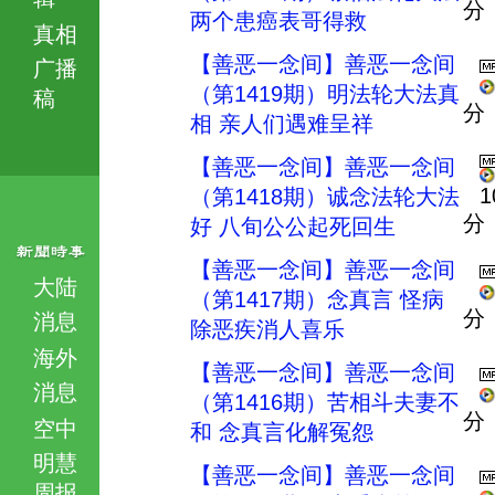
分
两个患癌表哥得救
真相
【善恶一念间】善恶一念间
广播
（第1419期）明法轮大法真
稿
分
相 亲人们遇难呈祥
【善恶一念间】善恶一念间
1
（第1418期）诚念法轮大法
分
好 八旬公公起死回生
【善恶一念间】善恶一念间
大陆
（第1417期）念真言 怪病
分
消息
除恶疾消人喜乐
海外
【善恶一念间】善恶一念间
消息
（第1416期）苦相斗夫妻不
分
空中
和 念真言化解冤怨
明慧
【善恶一念间】善恶一念间
周报