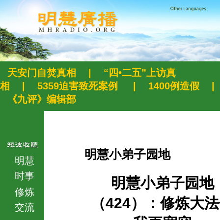
天安门自焚真相
|
“四•二五”上访真
相
|
5359迫害致死案例
|
1400例造假
|
《九评》编辑部
明慧小弟子园地
明慧
时事
明慧小弟子园地
修炼
（424）：修炼大
交流