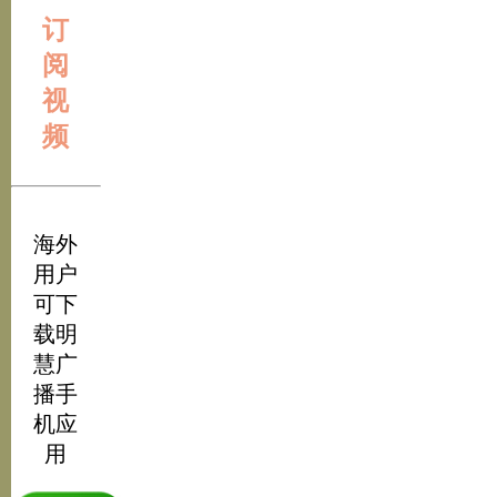
订
阅
视
频
海外
用户
可下
载明
慧广
播手
机应
用