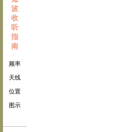
波
收
听
指
南
频率
天线
位置
图示