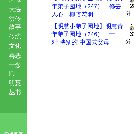
2
年弟子园地（247）：修去
大法
分
人心 柳暗花明
洪传
【明慧小弟子园地】明慧青
故事
3
年弟子园地（246）：一
传统
分
对“特别的”中国式父母
文化
善恶
一念
间
明慧
丛书