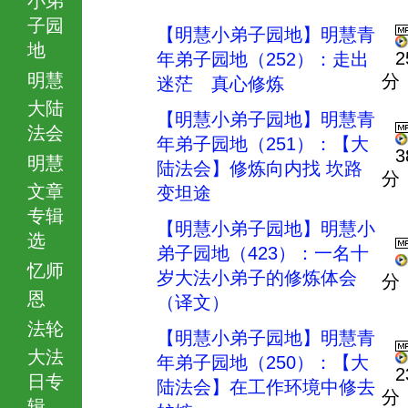
子园
【明慧小弟子园地】明慧青
地
2
年弟子园地（252）：走出
明慧
分
迷茫 真心修炼
大陆
【明慧小弟子园地】明慧青
法会
年弟子园地（251）：【大
3
明慧
陆法会】修炼向内找 坎路
分
文章
变坦途
专辑
【明慧小弟子园地】明慧小
选
弟子园地（423）：一名十
忆师
岁大法小弟子的修炼体会
分
恩
（译文）
法轮
【明慧小弟子园地】明慧青
大法
年弟子园地（250）：【大
2
日专
陆法会】在工作环境中修去
分
辑