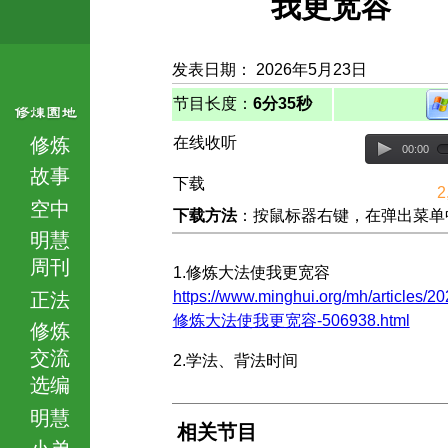
我更宽容
发表日期： 2026年5月23日
节目长度：
6分35秒
修炼
在线收听
00:00
故事
下载
2
空中
下载方法
：按鼠标器右键，在弹出菜单中选择
明慧
周刊
1.修炼大法使我更宽容
https://www.minghui.org/mh/articles/20
正法
修炼大法使我更宽容-506938.html
修炼
交流
2.学法、背法时间
选编
明慧
相关节目
小弟