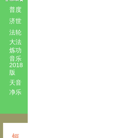
普度
济世
法轮
大法
炼功
音乐
2018
版
天音
净乐
短