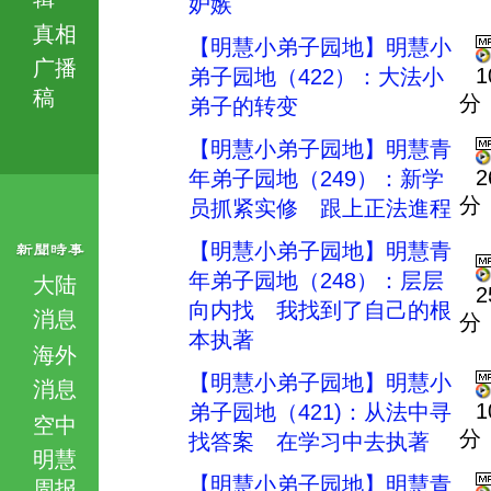
妒嫉
真相
【明慧小弟子园地】明慧小
广播
1
弟子园地（422）：大法小
稿
分
弟子的转变
【明慧小弟子园地】明慧青
2
年弟子园地（249）：新学
分
员抓紧实修 跟上正法進程
【明慧小弟子园地】明慧青
年弟子园地（248）：层层
大陆
2
向内找 我找到了自己的根
消息
分
本执著
海外
【明慧小弟子园地】明慧小
消息
1
弟子园地（421)：从法中寻
空中
分
找答案 在学习中去执著
明慧
【明慧小弟子园地】明慧青
周报