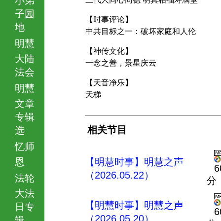
子园
【时事评论】
地
中共目标之一：破坏家庭和人伦
明慧
【神传文化】
大陆
一念之善，景星庆云
法会
【天音净乐】
明慧
天梯
文章
专辑
相关节目
选
忆师
恩
【明慧时事】明慧之声
6
（2026.05.22）
法轮
分
大法
【明慧时事】明慧之声
日专
6
（2026.05.20）
辑