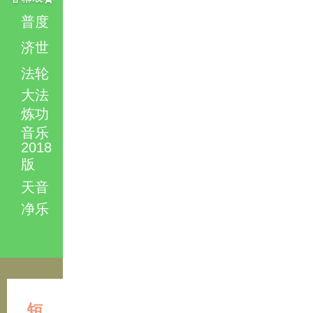
普度
济世
法轮
大法
炼功
音乐
2018
版
天音
净乐
短