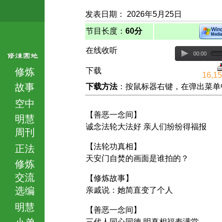
发表日期： 2026年5月25日
节目长度：
60分
在线收听
00:00
修炼
下载
16,1
故事
下载方法
：按鼠标器右键，在弹出菜单中选择
空中
【善恶一念间】
明慧
诚念法轮大法好 亲人们纷纷得福报
周刊
【法轮功真相】
正法
天安门自焚的画面是谁拍的？
修炼
交流
【修炼故事】
选编
亲戚说：她简直变了个人
明慧
【善恶一念间】
小弟
三代人同心同德 明真相福寿满堂