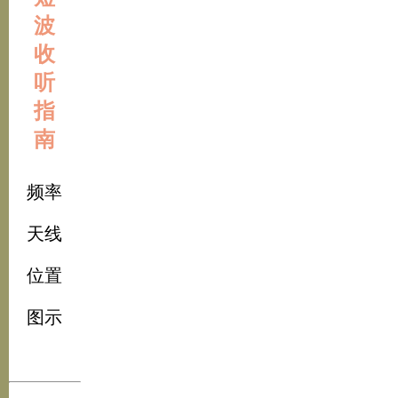
波
收
听
指
南
频率
天线
位置
图示