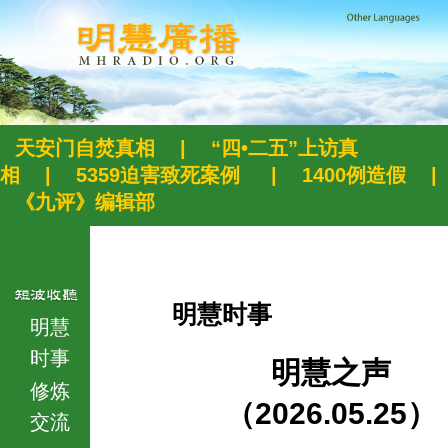
天安门自焚真相
|
“四•二五”上访真
相
|
5359迫害致死案例
|
1400例造假
|
《九评》编辑部
明慧时事
明慧
时事
明慧之声
修炼
（2026.05.25）
交流