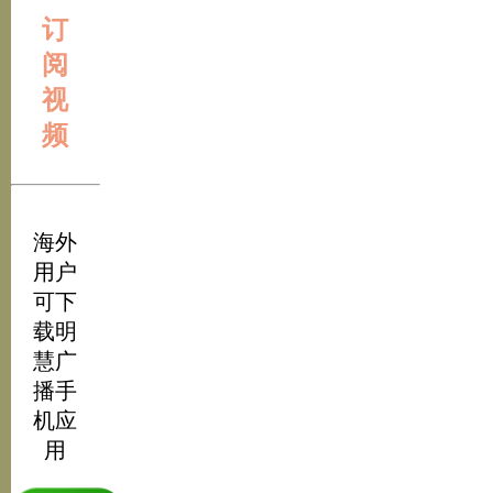
订
阅
视
频
海外
用户
可下
载明
慧广
播手
机应
用