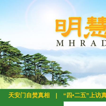
天安门自焚真相
|
“四•二五”上访