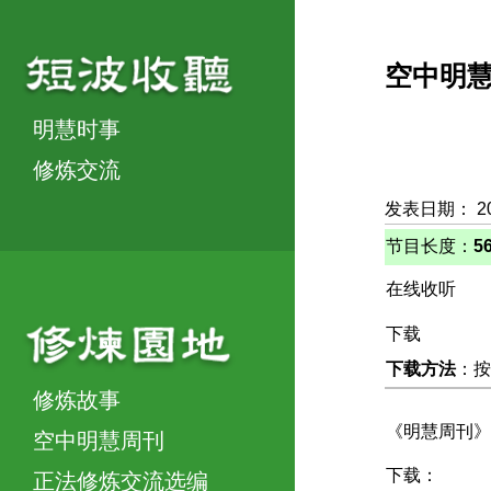
空中明
明慧时事
修炼交流
发表日期： 2
节目长度：
5
在线收听
下载
下载方法
：按
修炼故事
《明慧周刊》
空中明慧周刊
下载：
正法修炼交流选编