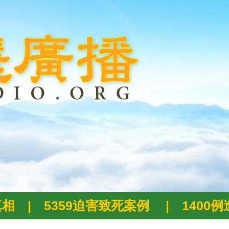
真相
|
5359迫害致死案例
|
1400