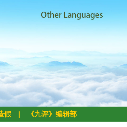
例造假
|
《九评》编辑部