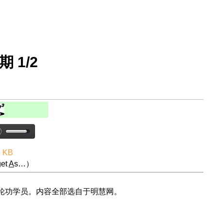
期 1/2
5 KB
et
A
s…）
法轮功学员。内容全部选自于明慧网。