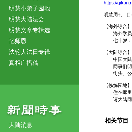
https://qikan
明慧小弟子园地
明慧周刊 -
明慧大陆法会
【海外综合】
明慧文章专辑选
海外学员正
忆师恩
七十岁：生
法轮大法日专辑
【大陆综合】
中国大陆学
真相广播稿
同事们明白
街头、公车
【修炼园地】
住在哪里
请大陆同修
相关节目
大陆消息