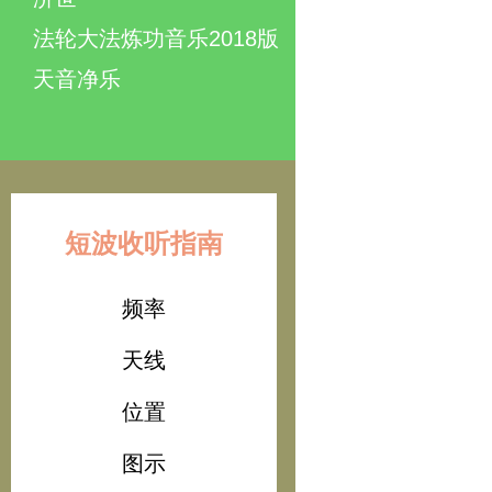
法轮大法炼功音乐2018版
天音净乐
短波收听指南
频率
天线
位置
图示