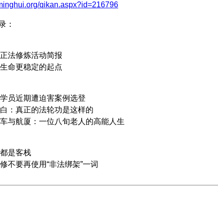
.minghui.org/qikan.aspx?id=216796
 目录：
法修炼活动简报
命更稳定的起点
员近期遭迫害案例选登
：真正的法轮功是这样的
与航厦：一位八旬老人的高能人生
都是客栈
不要再使用“非法绑架”一词