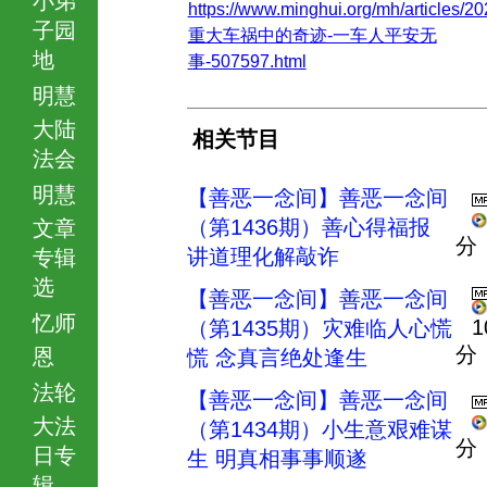
https://www.minghui.org/mh/articles/20
子园
重大车祸中的奇迹-一车人平安无
地
事-507597.html
明慧
大陆
相关节目
法会
明慧
【善恶一念间】善恶一念间
（第1436期）善心得福报
文章
分
讲道理化解敲诈
专辑
选
【善恶一念间】善恶一念间
忆师
1
（第1435期）灾难临人心慌
分
恩
慌 念真言绝处逢生
法轮
【善恶一念间】善恶一念间
大法
（第1434期）小生意艰难谋
分
日专
生 明真相事事顺遂
辑