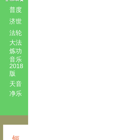
普度
济世
法轮
大法
炼功
音乐
2018
版
天音
净乐
短