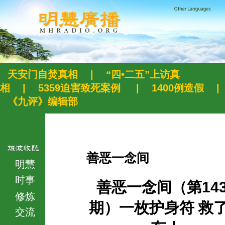
天安门自焚真相
|
“四•二五”上访真
相
|
5359迫害致死案例
|
1400例造假
|
《九评》编辑部
善恶一念间
明慧
时事
善恶一念间（第143
修炼
期）一枚护身符 救
交流