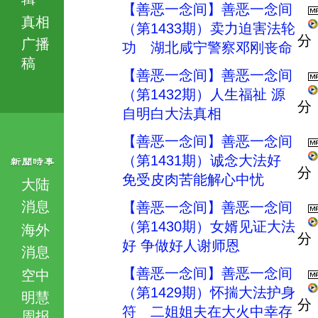
【善恶一念间】善恶一念间
真相
（第1433期）卖力迫害法轮
分
广播
功 湖北咸宁警察邓刚丧命
稿
【善恶一念间】善恶一念间
（第1432期）人生福祉 源
分
自明白大法真相
【善恶一念间】善恶一念间
（第1431期）诚念大法好
分
免受皮肉苦能解心中忧
大陆
消息
【善恶一念间】善恶一念间
（第1430期）女婿见证大法
海外
分
好 争做好人谢师恩
消息
【善恶一念间】善恶一念间
空中
（第1429期）怀揣大法护身
明慧
分
符 二姐姐夫在大火中幸存
周报