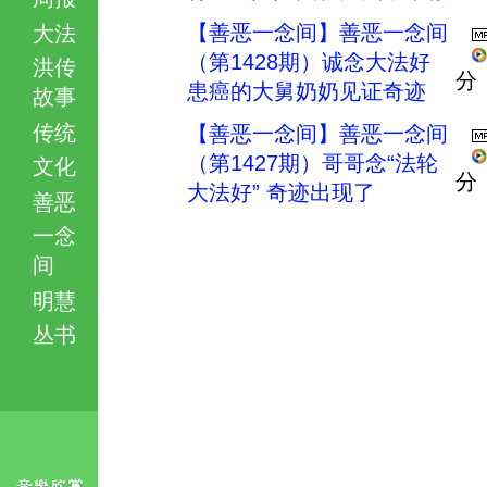
【善恶一念间】善恶一念间
大法
（第1428期）诚念大法好
洪传
分
患癌的大舅奶奶见证奇迹
故事
传统
【善恶一念间】善恶一念间
（第1427期）哥哥念“法轮
文化
分
大法好” 奇迹出现了
善恶
一念
间
明慧
丛书