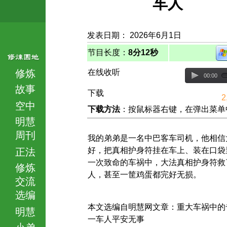
车人
发表日期： 2026年6月1日
节目长度：
8分12秒
修炼
在线收听
00:00
故事
下载
2
空中
下载方法
：按鼠标器右键，在弹出菜单中选择
明慧
周刊
我的弟弟是一名中巴客车司机，他相信
好，把真相护身符挂在车上、装在口袋
正法
一次致命的车祸中，大法真相护身符救
修炼
人，甚至一筐鸡蛋都完好无损。
交流
选编
本文选编自明慧网文章：重大车祸中的
明慧
一车人平安无事
小弟