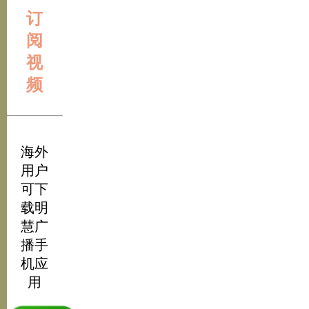
订
阅
视
频
海外
用户
可下
载明
慧广
播手
机应
用